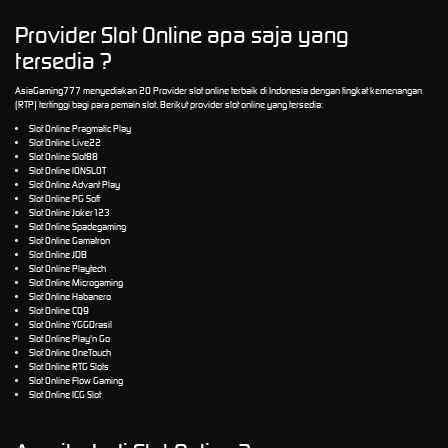
Provider Slot Online apa saja yang
tersedia ?
AsiaGaming777 menyediakan 20 Provider slot online terbaik di Indonesia dengan tingkat kemenangan
(RTP) tertinggi bagi para pemain slot. Berikut provider slot online yang tersedia:
Slot Online Pragmatic Play
Slot Online Live22
Slot Online Slot88
Slot Online IONSLOT
Slot Online Advant Play
Slot Online PG Soft
Slot Online Joker123
Slot Online Spadegaming
Slot Online Gamatron
Slot Online JDB
Slot Online Playtech
Slot Online Microgaming
Slot Online Habanero
Slot Online CQ9
Slot Online YGGDrasil
Slot Online Play'n Go
Slot Online OneTouch
Slot Online RTG Slots
Slot Online Flow Gaming
Slot Online ICG Slot