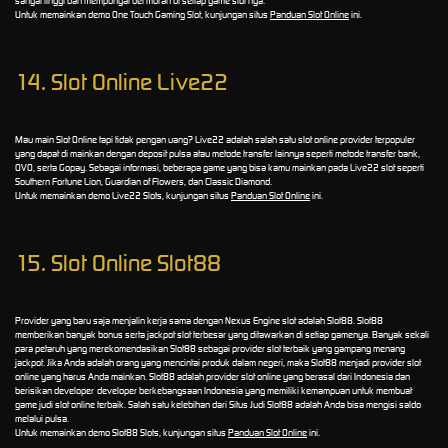
sangat tinggi dan mempunyai bet murah di setiap game slot nya.
Untuk memainkan demo One Touch Gaming Slot, kunjungan situs
Panduan Slot Online
ini.
14. Slot Online Live22
Mau main Slot Online tapi tidak pengan uang? Live22 adalah salah satu slot online provider terpopuler
yang dapat di mainkan dengan deposit pulsa atau metode transfer lainnya seperti metode transfer bank,
OVO, serta Gopay. Sebagai informasi, beberapa game yang bisa kamu mainkan pada Live22 slot seperti
Southern Fortune Lion, Guardian of Flowers, dan Classic Diamond.
Untuk memainkan demo Live22 Slots, kunjungan situs
Panduan Slot Online
ini.
15. Slot Online Slot88
Provider yang baru saja menjalin kerja sama dengan Nexus Engine slot adalah Slot88. Slot88
memberikan banyak bonus serta jackpot slot terbesar yang ditawarkan di setiap gamenya. Banyak sekali
para petaruh yang merekomendasikan Slot88 sebagai provider slot terbaik yang gampang menang
jackpot. Jika Anda adalah orang yang mencintai produk dalam negeri, maka Slot88 menjadi provider slot
online yang harus Anda mainkan. Slot88 adalah provider slot online yang berasal dari Indonesia dan
berisikan developer-developer berkebangsaan Indonesia yang memiliki kemampuan untuk membuat
game judi slot online terbaik. Salah satu kelebihan dari Situs Judi Slot88 adalah Anda bisa mengisi saldo
melalui pulsa.
Untuk memainkan demo Slot88 Slots, kunjungan situs
Panduan Slot Online
ini.