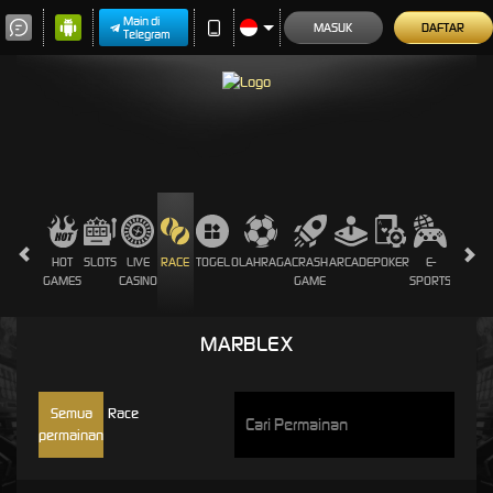
Main di
MASUK
DAFTAR
Telegram
HOT
SLOTS
LIVE
RACE
TOGEL
OLAHRAGA
CRASH
ARCADE
POKER
E-
SABUN
GAMES
CASINO
GAME
SPORTS
AYAM
MARBLEX
Semua
Race
permainan