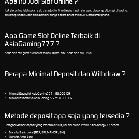
Apa itu Judi Slot Online ?
Judi slot online ialah salah satu game
judi online
dimana mesin slot yang biasanya dijumapi di kasino,
sekarang Anda sudah bisa memainkannya secara online melalui PC atau smartphone.
Apa Game Slot Online Terbaik di
AsiaGaming777 ?
Anda bisa cek game slot online terbaik diatas, atau Anda bisa Klik Disini.
Berapa Minimal Deposit dan Withdraw ?
Minimal Deposit di AsiaGaming777 = 50.000 IDR
Minimal Withdraw di AsiaGaming777 = 50.000 IDR
Metode deposit apa saja yang tersedia ?
Beragam Metode deposit yang tersedia di situs judi slot online terbaik AsiaGaming777 seperti :
Transfer Bank Lokal (BCA, BRI, MANDIRI, BNI)
Transfer Antar Bank