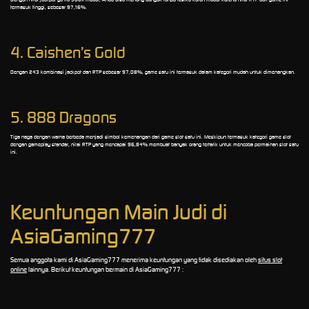
termasuk tinggi, sebesar 97,16%.
4. Caishen’s Gold
Dengan 243 kombinasi jackpot dan RTP sebesar 97,08%, game satu ini termasuk dalam kategori mudah untuk dimenangkan.
5. 888 Dragons
Tiga naga dengan warna berbeda menjadi simbol kemenangan dari game slot satu ini. Meskipun termasuk kategori game slot
dengan gameplay standar, nilai RTP yang mencapai 96,84% membuat banyak orang tertarik untuk mencoba permainan slot satu
ini.
Keuntungan Main Judi di
AsiaGaming777
Semua anggota kami di AsiaGaming777 menerima keuntungan yang tidak disediakan oleh
situs slot
online
lainnya. Berikut keuntungan bermain di AsiaGaming777 :