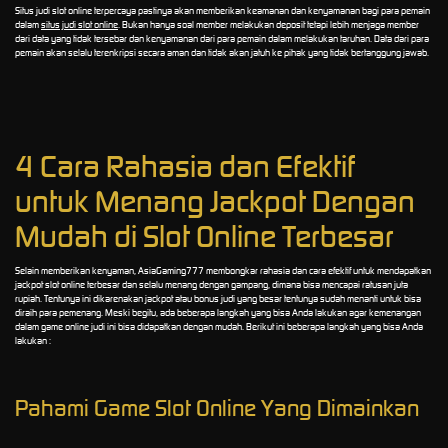
Situs judi slot online terpercaya pastinya akan memberikan keamanan dan kenyamanan bagi para pemain
dalam
situs judi slot online
. Bukan hanya soal member melakukan deposit tetapi lebih menjaga member
dari data yang tidak tersebar dan kenyamanan dari para pemain dalam melakukan taruhan. Data dari para
pemain akan selalu terenkripsi secara aman dan tidak akan jatuh ke pihak yang tidak bertanggung jawab.
4 Cara Rahasia dan Efektif
untuk Menang Jackpot Dengan
Mudah di Slot Online Terbesar
Selain memberikan kenyaman, AsiaGaming777 membongkar rahasia dan cara efektif untuk mendapatkan
jackpot slot online terbesar dan selalu menang dengan gampang, dimana bisa mencapai ratusan juta
rupiah. Tentunya ini dikarenakan jackpot atau bonus judi yang besar tentunya sudah menanti untuk bisa
diraih para pemenang. Meski begitu, ada beberapa langkah yang bisa Anda lakukan agar kemenangan
dalam game online judi ini bisa didapatkan dengan mudah. Berikut ini beberapa langkah yang bisa Anda
lakukan :
Pahami Game Slot Online Yang Dimainkan