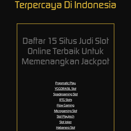
Terpercaya Di Indonesia
Daftar 15 Situs Judi Slot
Online Terbaik Untuk
Memenangkan Jackpot
Pragmatic Play
YGGDRASIL Slot
Spadegaming Slot
RTG Slots
Flow Gaming
Microgaming Slot
Slot Playtech
Slot Joker
Habanero Slot