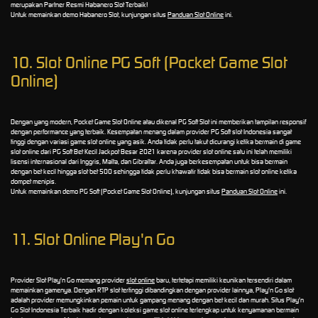
merupakan Partner Resmi Habanero Slot Terbaik!
Untuk memainkan demo Habanero Slot, kunjungan situs
Panduan Slot Online
ini.
10. Slot Online PG Soft (Pocket Game Slot
Online)
Dengan yang modern, Pocket Game Slot Online atau dikenal PG Soft Slot ini memberikan tampilan responsif
dengan performance yang terbaik. Kesempatan menang dalam provider PG Soft slot Indonesia sangat
tinggi dengan variasi game slot online yang asik. Anda tidak perlu takut dicurangi ketika bermain di game
slot online dari PG Soft Bet Kecil Jackpot Besar 2021 karena provider slot online satu ini telah memiliki
lisensi internasional dari Inggris, Malta, dan Gibraltar. Anda juga berkesempatan untuk bisa bermain
dengan bet kecil hingga slot bet 500 sehingga tidak perlu khawatir tidak bisa bermain slot online ketika
dompet menipis.
Untuk memainkan demo PG Soft (Pocket Game Slot Online), kunjungan situs
Panduan Slot Online
ini.
11. Slot Online Play'n Go
Provider Slot Play'n Go memang provider
slot online
baru, tertetapi memiliki keunikan tersendiri dalam
memainkan gamenya. Dengan RTP slot tertinggi dibandingkan dengan provider lainnya, Play'n Go slot
adalah provider memungkinkan pemain untuk gampang menang dengan bet kecil dan murah. Situs Play'n
Go Slot Indonesia Terbaik hadir dengan koleksi game slot online terlengkap untuk kenyamanan bermain