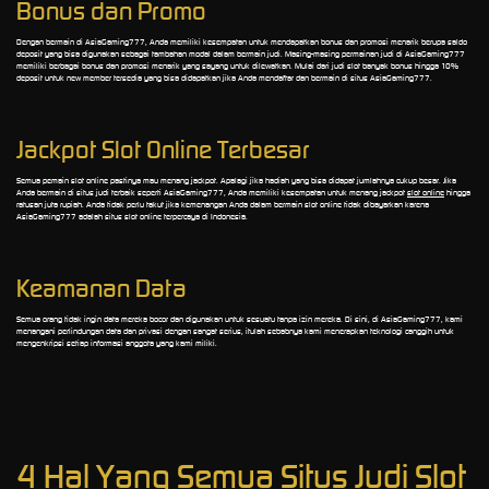
Bonus dan Promo
Dengan bermain di AsiaGaming777, Anda memiliki kesempatan untuk mendapatkan bonus dan promosi menarik berupa saldo
deposit yang bisa digunakan sebagai tambahan modal dalam bermain judi. Masing-masing permainan judi di AsiaGaming777
memiliki berbagai bonus dan promosi menarik yang sayang untuk dilewatkan. Mulai dari judi slot banyak bonus hingga 10%
deposit untuk new member tersedia yang bisa didapatkan jika Anda mendaftar dan bermain di situs AsiaGaming777.
Jackpot Slot Online Terbesar
Semua pemain slot online pastinya mau menang jackpot. Apalagi jika hadiah yang bisa didapat jumlahnya cukup besar. Jika
Anda bermain di situs judi terbaik seperti AsiaGaming777, Anda memiliki kesempatan untuk menang jackpot
slot online
hingga
ratusan juta rupiah. Anda tidak perlu takut jika kemenangan Anda dalam bermain slot online tidak dibayarkan karena
AsiaGaming777 adalah situs slot online terpercaya di Indonesia.
Keamanan Data
Semua orang tidak ingin data mereka bocor dan digunakan untuk sesuatu tanpa izin mereka. Di sini, di AsiaGaming777, kami
menangani perlindungan data dan privasi dengan sangat serius, itulah sebabnya kami menerapkan teknologi canggih untuk
mengenkripsi setiap informasi anggota yang kami miliki.
4 Hal Yang Semua Situs Judi Slot