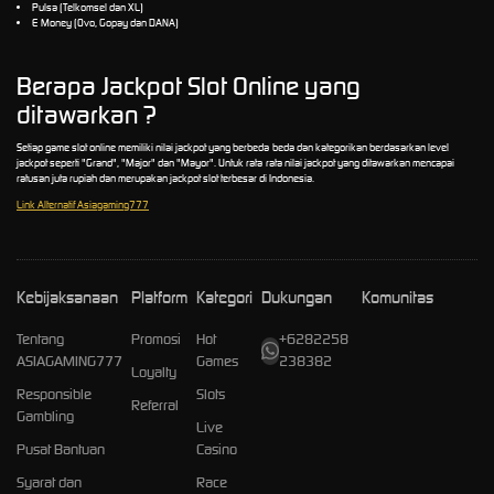
Pulsa (Telkomsel dan XL)
E-Money (Ovo, Gopay dan DANA)
Berapa Jackpot Slot Online yang
ditawarkan ?
Setiap game slot online memiliki nilai jackpot yang berbeda-beda dan kategorikan berdasarkan level
jackpot seperti "Grand", "Major" dan "Mayor". Untuk rata-rata nilai jackpot yang ditawarkan mencapai
ratusan juta rupiah dan merupakan jackpot slot terbesar di Indonesia.
Link Alternatif Asiagaming777
Kebijaksanaan
Platform
Kategori
Dukungan
Komunitas
Tentang
Promosi
Hot
+6282258
ASIAGAMING777
Games
238382
Loyalty
Responsible
Slots
Referral
Gambling
Live
Pusat Bantuan
Casino
Syarat dan
Race