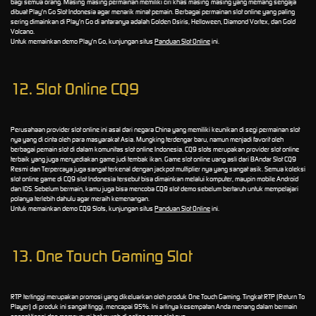
bagi semua orang. Masing-masing permainan memiliki ciri khas masing-masing yang memang sengaja
dibuat Play'n Go Slot Indonesia agar menarik minat pemain. Berbagai permainan slot online yang paling
sering dimainkan di Play'n Go di antaranya adalah Golden Osiris, Helloween, Diamond Vortex, dan Gold
Volcano.
Untuk memainkan demo Play'n Go, kunjungan situs
Panduan Slot Online
ini.
12. Slot Online CQ9
Perusahaan provider slot online ini asal dari negara China yang memiliki keunikan di segi permainan slot
nya yang di cinta oleh para masyarakat Asia. Mungking terdengar baru, namun menjadi favorit oleh
berbagai pemain slot di dalam komunitas slot online Indonesia. CQ9 slots merupakan provider slot online
terbaik yang juga menyediakan game judi tembak ikan. Game slot online uang asli dari BAndar Slot CQ9
Resmi dan Terpercaya juga sangat terkenal dengan jackpot multiplier nya yang sangat asik. Semua koleksi
slot online game di CQ9 slot Indonesia tersebut bisa dimainkan melalui komputer, maupin mobile Android
dan IOS. Sebelum bermain, kamu juga bisa mencoba CQ9 slot demo sebelum bertaruh untuk mempelajari
polanya terlebih dahulu agar meraih kemenangan.
Untuk memainkan demo CQ9 Slots, kunjungan situs
Panduan Slot Online
ini.
13. One Touch Gaming Slot
RTP tertinggi merupakan promosi yang dikeluarkan oleh produk One Touch Gaming. Tingkat RTP (Return To
Player) di produk ini sangat tinggi, mencapai 95%. Ini artinya kesempatan Anda menang dalam bermain