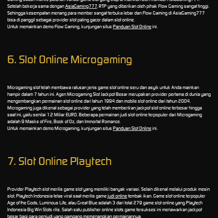
Setelah bekerja sama dengan
AsiaGaming777
, RTP yang diberikan oleh pihak Flow Gaming sangat tinggi.
Sehingga kesempatan menang para member sangat terbuka lebar dan Flow Gaming di AsiaGaming777
bisa di panggil sebagai provider slot paling gacor dalam slot online.
Untuk memainkan demo Flow Gaming, kunjungan situs
Panduan Slot Online
ini.
6. Slot Online Microgaming
Microgaming slot telah membawa ratusan jenis game slot online seru dan asyik untuk Anda mainkan
hampir dalam 7 tahun ini. Agen Microgaming Slot Jackpot Besar merupakan provider pertama di dunia yang
mengembangkan permainan slot online dari tahun 1994 dan mobile slot online dari tahun 2004.
Microgaming juga dikenal sebagai provider yang telah memberikan jackpot slot online terbesar hingga
saat ini, yaitu senilai 1.2 Miliar EURO. Beberapa permainan judi slot online terpopuler dari Microgaming
adalah 9 Masks of Fire, Book of Oz, dan Immortal Romance.
Untuk memainkan demo Microgaming, kunjungan situs
Panduan Slot Online
ini.
7. Slot Online Playtech
Provider Playtech slot merilis game slot yang memiliki banyak variasi. Selain dikenal melalui produk mesin
slot, Playtech Indonesia telas viral saat merilis game
judi online
tembak ikan. Game slot online terpopuler
Age of the Gods, Luminous Life, atau Great Blue adalah 3 dari total 279 game slot online yang Playtech
Indonesia Big Win Slots rilis. Salah satu publisher online slots game tersukses ini menawarkan jackpot
besar bagi para penjudi yang gampang memenangkan permainannya.