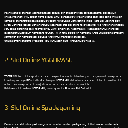
Permainan slot online di Indonesia sangat populer dan primadona bagi para penggemar slot dan judi
online. Pragmatic Play adalah nama populer untuk penggemar slot online yang pasti tidak asing. Mainkan
game slot online terbaik dan terpopuler seperti Aztec Gems Slot Machine, Triple Tigers Slot Machine atau
Sweet Bonanza Jackpot, yang menduduki peringkat atas slot online favorit penjudi. Jika Anda memilih salah
satu game slot online dari Pragmatic Play untuk dimainkan, Anda memiliki kesempatan untuk mencoba
terlebih dahulu sebelum memasang taruhan. Hal ini tentu saja akan membantu Anda untuk lebih memahami
permainan dan memperbesar peluang Anda untuk mendapatkan jackpot.
Untuk memainkan demo Pragmatic Play, kunjungan situs
Panduan Slot Online
ini.
2. Slot Online YGGDRASIL
YGGDRASIL bisa dibilang sebagai salah satu provider mesin slot online yang baru, namun ia mempunyai
keuntungan sampai 20x dari hadiah freespin. YGGDRASIL slot Indonesia adalah salah satu provider slot
online yang mempunyai big win jackpot terbesar sampai ratusan juta rupiah.
Untuk memainkan demo YGGDRASIL, kunjungan situs
Panduan Slot Online
ini.
3. Slot Online Spadegaming
Para member slot online pasti mengetahui provider populer Spadegaming Slot Indonesia. Dimulai pada