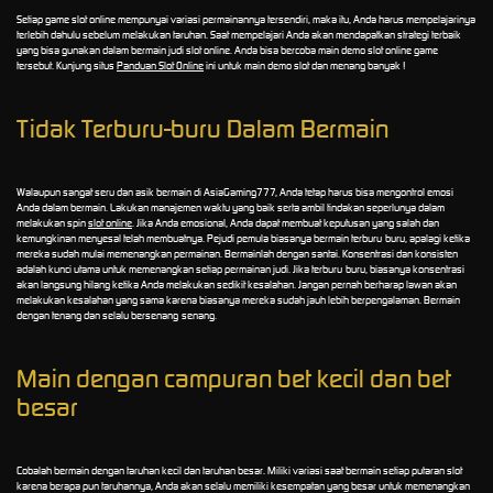
Setiap game slot online mempunyai variasi permainannya tersendiri, maka itu, Anda harus mempelajarinya
terlebih dahulu sebelum melakukan taruhan. Saat mempelajari Anda akan mendapatkan strategi terbaik
yang bisa gunakan dalam bermain judi slot online. Anda bisa bercoba main demo slot online game
tersebut. Kunjung situs
Panduan Slot Online
ini untuk main demo slot dan menang banyak !
Tidak Terburu-buru Dalam Bermain
Walaupun sangat seru dan asik bermain di AsiaGaming777, Anda tetap harus bisa mengontrol emosi
Anda dalam bermain. Lakukan manajemen waktu yang baik serta ambil tindakan seperlunya dalam
melakukan spin
slot online
. Jika Anda emosional, Anda dapat membuat keputusan yang salah dan
kemungkinan menyesal telah membuatnya. Pejudi pemula biasanya bermain terburu-buru, apalagi ketika
mereka sudah mulai memenangkan permainan. Bermainlah dengan santai. Konsentrasi dan konsisten
adalah kunci utama untuk memenangkan setiap permainan judi. Jika terburu-buru, biasanya konsentrasi
akan langsung hilang ketika Anda melakukan sedikit kesalahan. Jangan pernah berharap lawan akan
melakukan kesalahan yang sama karena biasanya mereka sudah jauh lebih berpengalaman. Bermain
dengan tenang dan selalu bersenang-senang.
Main dengan campuran bet kecil dan bet
besar
Cobalah bermain dengan taruhan kecil dan taruhan besar. Miliki variasi saat bermain setiap putaran slot
karena berapa pun taruhannya, Anda akan selalu memiliki kesempatan yang besar untuk memenangkan