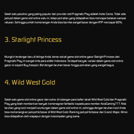
Salah satu pesohor yang paling populer dari provider slot Pragmatic Play adalah Aztec Gems. Tidak ada
jackpot dalam game slot online satu ini, tetapi perkalian yang didapatkan bisa mencapai belasan sampai
ratusan. Sehingga jumlah kemenangan Anda bisa bernilai sangat besar dengan RTP mencapai 90%.
3. Starlight Princess
Mungkin terdengar baru di telinga Anda, benar sekali game slot online gacor Starlight Princess dari
Pragmatic Play ini sangat cinta para slotter Indonesia. Terdapat banyak variasi dalam game slot online
gacor ini seperti Buy freespin, Bet dengan taruhan besar hingga perkalian yang sangat bagus.
4. Wild West Gold
Salah satu game slot online gacor dan sohor di kalangan para bettor iakah Wild West Gold dari Pragmatic
Play yang telah memberikan banyak kemenagnan fantastis kepada para member AsiaGaming777. Nilai
taruhan yang kecil menjadi keuntungan dalam game slot online ini, sehingga dengan taruhan kecil Anda
bisa memenangkan jackpot terbesar di Wild West Gold. Ranking jackpot terbesar dari Grand, Major, Minor
bisa didapatkan oleh siapapun dengan kesempatan yang sama.