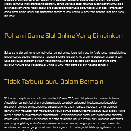
rupiah. Tentunya ini dikarenakan jackpot atau bonus judi yang besar tentunya sudah menanti untuk bisa
diraih para pemenang. Meski begitu, ada beberapa langkah yang bisa Anda lakukan agar kemenangan
dalam game online judi ini bisa didapatkan dengan mudah. Berikut ini beberapa langkah yang bisa Anda
lakukan :
Pahami Game Slot Online Yang Dimainkan
Setiap game slot online mempunyai variasi permainannya tersendiri, maka itu, Anda harus mempelajarinya
terlebih dahulu sebelum melakukan taruhan. Saat mempelajari Anda akan mendapatkan strategi terbaik
yang bisa gunakan dalam bermain judi slot online. Anda bisa bercoba main demo slot online game
tersebut. Kunjung situs
Panduan Slot Online
ini untuk main demo slot dan menang banyak !
Tidak Terburu-buru Dalam Bermain
Walaupun sangat seru dan asik bermain di AsiaGaming777, Anda tetap harus bisa mengontrol emosi
Anda dalam bermain. Lakukan manajemen waktu yang baik serta ambil tindakan seperlunya dalam
melakukan spin
slot online
. Jika Anda emosional, Anda dapat membuat keputusan yang salah dan
kemungkinan menyesal telah membuatnya. Pejudi pemula biasanya bermain terburu-buru, apalagi ketika
mereka sudah mulai memenangkan permainan. Bermainlah dengan santai. Konsentrasi dan konsisten
adalah kunci utama untuk memenangkan setiap permainan judi. Jika terburu-buru, biasanya konsentrasi
akan langsung hilang ketika Anda melakukan sedikit kesalahan. Jangan pernah berharap lawan akan
melakukan kesalahan yang sama karena biasanya mereka sudah jauh lebih berpengalaman. Bermain