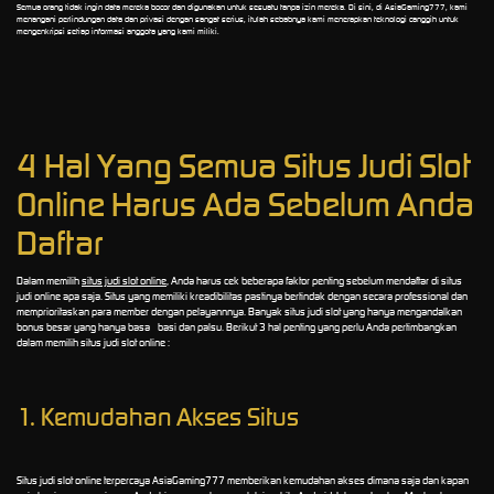
Semua orang tidak ingin data mereka bocor dan digunakan untuk sesuatu tanpa izin mereka. Di sini, di AsiaGaming777, kami
menangani perlindungan data dan privasi dengan sangat serius, itulah sebabnya kami menerapkan teknologi canggih untuk
mengenkripsi setiap informasi anggota yang kami miliki.
4 Hal Yang Semua Situs Judi Slot
Online Harus Ada Sebelum Anda
Daftar
Dalam memilih
situs judi slot online
, Anda harus cek beberapa faktor penting sebelum mendaftar di situs
judi online apa saja. Situs yang memiliki kreadibilitas pastinya bertindak dengan secara professional dan
memprioritaskan para member dengan pelayannnya. Banyak situs judi slot yang hanya mengandalkan
bonus besar yang hanya basa - basi dan palsu. Berikut 3 hal penting yang perlu Anda pertimbangkan
dalam memilih situs judi slot online :
1. Kemudahan Akses Situs
Situs judi slot online terpercaya AsiaGaming777 memberikan kemudahan akses dimana saja dan kapan