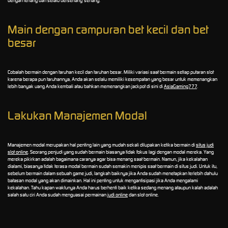
dengan tenang dan selalu bersenang-senang.
Main dengan campuran bet kecil dan bet
besar
Cobalah bermain dengan taruhan kecil dan taruhan besar. Miliki variasi saat bermain setiap putaran slot
karena berapa pun taruhannya, Anda akan selalu memiliki kesempatan yang besar untuk memenangkan
lebih banyak uang Anda kembali atau bahkan memenangkan jackpot di sini di
AsiaGaming777
.
Lakukan Manajemen Modal
Manajemen modal merupakan hal penting lain yang mudah sekali dilupakan ketika bermain di
situs judi
slot online
. Seorang penjudi yang sudah bermain biasanya tidak fokus lagi dengan modal mereka. Yang
mereka pikirkan adalah bagaimana caranya agar bisa menang saat bermain. Namun, jika kekalahan
dialami, biasanya tidak terasa modal bermain sudah semakin menipis saat bermain di situs judi. Untuk itu,
sebelum bermain dalam sebuah game judi, langkah baiknya jika Anda sudah menetapkan terlebih dahulu
batasan modal yang akan dimainkan. Hal ini penting untuk mengantisipasi jika Anda mengalami
kekalahan. Tahu kapan waktunya Anda harus berhenti baik ketika sedang menang ataupun kalah adalah
salah satu ciri Anda sudah menguasai permainan
judi online
dan slot online.