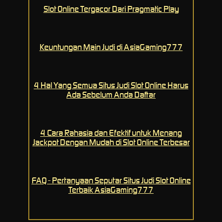
Slot Online Tergacor Dari Pragmatic Play
Keuntungan Main Judi di AsiaGaming777
4 Hal Yang Semua Situs Judi Slot Online Harus
Ada Sebelum Anda Daftar
4 Cara Rahasia dan Efektif untuk Menang
Jackpot Dengan Mudah di Slot Online Terbesar
FAQ - Pertanyaan Seputar Situs Judi Slot Online
Terbaik AsiaGaming777