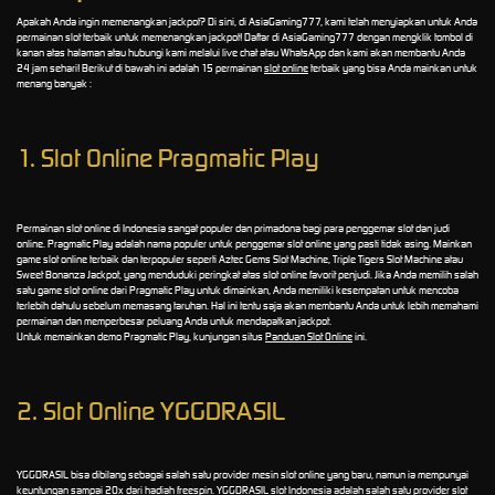
Apakah Anda ingin memenangkan jackpot? Di sini, di AsiaGaming777, kami telah menyiapkan untuk Anda
permainan slot terbaik untuk memenangkan jackpot! Daftar di AsiaGaming777 dengan mengklik tombol di
kanan atas halaman atau hubungi kami melalui live chat atau WhatsApp dan kami akan membantu Anda
24 jam sehari! Berikut di bawah ini adalah 15 permainan
slot online
terbaik yang bisa Anda mainkan untuk
menang banyak :
1. Slot Online Pragmatic Play
Permainan slot online di Indonesia sangat populer dan primadona bagi para penggemar slot dan judi
online. Pragmatic Play adalah nama populer untuk penggemar slot online yang pasti tidak asing. Mainkan
game slot online terbaik dan terpopuler seperti Aztec Gems Slot Machine, Triple Tigers Slot Machine atau
Sweet Bonanza Jackpot, yang menduduki peringkat atas slot online favorit penjudi. Jika Anda memilih salah
satu game slot online dari Pragmatic Play untuk dimainkan, Anda memiliki kesempatan untuk mencoba
terlebih dahulu sebelum memasang taruhan. Hal ini tentu saja akan membantu Anda untuk lebih memahami
permainan dan memperbesar peluang Anda untuk mendapatkan jackpot.
Untuk memainkan demo Pragmatic Play, kunjungan situs
Panduan Slot Online
ini.
2. Slot Online YGGDRASIL
YGGDRASIL bisa dibilang sebagai salah satu provider mesin slot online yang baru, namun ia mempunyai
keuntungan sampai 20x dari hadiah freespin. YGGDRASIL slot Indonesia adalah salah satu provider slot