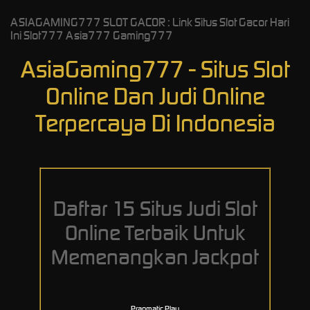
ASIAGAMING777 SLOT GACOR : Link Situs Slot Gacor Hari
Ini Slot777 Asia777 Gaming777
AsiaGaming777 - Situs Slot
Online Dan Judi Online
Terpercaya Di Indonesia
Daftar 15 Situs Judi Slot
Online Terbaik Untuk
Memenangkan Jackpot
Pragmatic Play