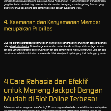
Membanding situs judi slot online terpercaya, hanya AsiaGaming777 yang memberikan promosi terbesar
yang bisa Anda klaim baik bagi new member atau member lama yang sudah bergabung. Promosi yang
diberikan semua asli, dimana para pemain bisa klaim dengan syarat yang wajar.
4. Keamanan dan Kenyamanan Member
merupakan Prioritas
Situs judi slot online terpercaya pastinya akan memberikan keamanan dan kenyamanan bagi para pemain
dalam
situs judi slot online
. Bukan hanya soal member melakukan deposit tetapi lebih menjaga member
dari data yang tidak tersebar dan kenyamanan dari para pemain dalam melakukan taruhan. Data dari para
pemain akan selalu terenkripsi secara aman dan tidak akan jatuh ke pihak yang tidak bertanggung jawab.
4 Cara Rahasia dan Efektif
untuk Menang Jackpot Dengan
Mudah di Slot Online Terbesar
Selain memberikan kenyaman, AsiaGaming777 membongkar rahasia dan cara efektif untuk mendapatkan
jackpot slot online terbesar dan selalu menang dengan gampang, dimana bisa mencapai ratusan juta