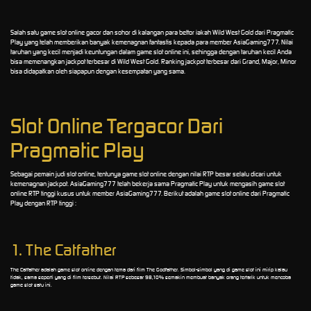
Salah satu game slot online gacor dan sohor di kalangan para bettor iakah Wild West Gold dari Pragmatic
Play yang telah memberikan banyak kemenagnan fantastis kepada para member AsiaGaming777. Nilai
taruhan yang kecil menjadi keuntungan dalam game slot online ini, sehingga dengan taruhan kecil Anda
bisa memenangkan jackpot terbesar di Wild West Gold. Ranking jackpot terbesar dari Grand, Major, Minor
bisa didapatkan oleh siapapun dengan kesempatan yang sama.
Slot Online Tergacor Dari
Pragmatic Play
Sebagai pemain judi slot online, tentunya game slot online dengan nilai RTP besar selalu dicari untuk
kemenagnan jackpot. AsiaGaming777 telah bekerja sama Pragmatic Play untuk mengasih game slot
online RTP tinggi kusus untuk member AsiaGaming777. Berikut adalah game slot online dari Pragmatic
Play dengan RTP tinggi :
1. The Catfather
The Catfather adalah game slot online dengan tema dari film The Godfather. Simbol-simbol yang di game slot ini mirip kalau
tidak, sama seperti yang di film tersebut. Nilai RTP sebesar 98,10% semakin membuat banyak orang tertarik untuk mencoba
game slot satu ini.