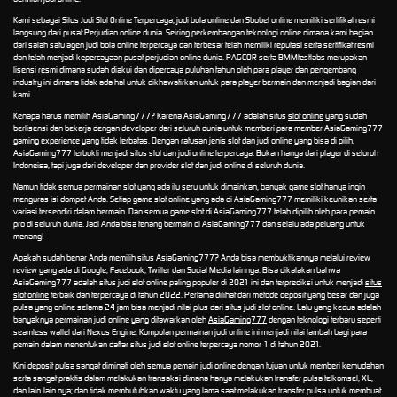
Kami sebagai Situs Judi Slot Online Terpercaya, judi bola online dan Sbobet online memiliki sertifikat resmi
langsung dari pusat Perjudian online dunia. Seiring perkembangan teknologi online dimana kami bagian
dari salah satu agen judi bola online terpercaya dan terbesar telah memiliki reputasi serta sertifikat resmi
dan telah menjadi kepercayaan pusat perjudian online dunia. PAGCOR serta BMMtestlabs merupakan
lisensi resmi dimana sudah diakui dan dipercaya puluhan tahun oleh para player dan pengembang
industry ini dimana tidak ada hal untuk dikhawatirkan untuk para player bermain dan menjadi bagian dari
kami.
Kenapa harus memilih AsiaGaming777? Karena AsiaGaming777 adalah situs
slot online
yang sudah
berlisensi dan bekerja dengan developer dari seluruh dunia untuk memberi para member AsiaGaming777
gaming experience yang tidak terbatas. Dengan ratusan jenis slot dan judi online yang bisa di pilih,
AsiaGaming777 terbukti menjadi situs slot dan judi online terpercaya. Bukan hanya dari player di seluruh
Indoneisa, tapi juga dari developer dan provider slot dan judi online di seluruh dunia.
Namun tidak semua permainan slot yang ada itu seru untuk dimainkan, banyak game slot hanya ingin
menguras isi dompet Anda. Setiap game slot online yang ada di AsiaGaming777 memiliki keunikan serta
variasi tersendiri dalam bermain. Dan semua game slot di AsiaGaming777 telah dipilih oleh para pemain
pro di seluruh dunia. Jadi Anda bisa tenang bermain di AsiaGaming777 dan selalu ada peluang untuk
menang!
Apakah sudah benar Anda memilih situs AsiaGaming777? Anda bisa membuktikannya melalui review-
review yang ada di Google, Facebook, Twitter dan Social Media lainnya. Bisa dikatakan bahwa
AsiaGaming777 adalah situs judi slot online paling populer di 2021 ini dan terprediksi untuk menjadi
situs
slot online
terbaik dan terpercaya di tahun 2022. Pertama dilihat dari metode deposit yang besar dan juga
pulsa yang online selama 24 jam bisa menjadi nilai plus dari situs judi slot online. Lalu yang kedua adalah
banyaknya permainan judi online yang ditawarkan oleh
AsiaGaming777
dengan teknologi terbaru seperti
seamless wallet dari Nexus Engine. Kumpulan permainan judi online ini menjadi nilai tambah bagi para
pemain dalam menentukan daftar situs judi slot online terpercaya nomor 1 di tahun 2021.
Kini deposit pulsa sangat diminati oleh semua pemain judi online dengan tujuan untuk memberi kemudahan
serta sangat praktis dalam melakukan transaksi dimana hanya melakukan transfer pulsa telkomsel, XL,
dan lain-lain nya; dan tidak membutuhkan waktu yang lama saat melakukan transfer pulsa untuk membuat