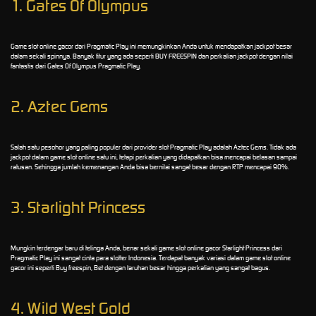
1. Gates Of Olympus
Game slot online gacor dari Pragmatic Play ini memungkinkan Anda untuk mendapatkan jackpot besar
dalam sekali spinnya. Banyak fitur yang ada seperti BUY FREESPIN dan perkalian jackpot dengan nilai
fantastis dari Gates Of Olympus Pragmatic Play.
2. Aztec Gems
Salah satu pesohor yang paling populer dari provider slot Pragmatic Play adalah Aztec Gems. Tidak ada
jackpot dalam game slot online satu ini, tetapi perkalian yang didapatkan bisa mencapai belasan sampai
ratusan. Sehingga jumlah kemenangan Anda bisa bernilai sangat besar dengan RTP mencapai 90%.
3. Starlight Princess
Mungkin terdengar baru di telinga Anda, benar sekali game slot online gacor Starlight Princess dari
Pragmatic Play ini sangat cinta para slotter Indonesia. Terdapat banyak variasi dalam game slot online
gacor ini seperti Buy freespin, Bet dengan taruhan besar hingga perkalian yang sangat bagus.
4. Wild West Gold