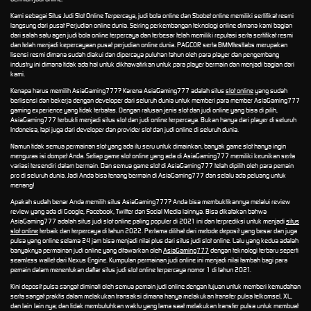
Kami sebagai Situs Judi Slot Online Terpercaya, judi bola online dan Sbobet online memiliki sertifikat resmi
langsung dari pusat Perjudian online dunia. Seiring perkembangan teknologi online dimana kami bagian
dari salah satu agen judi bola online terpercaya dan terbesar telah memiliki reputasi serta sertifikat resmi
dan telah menjadi kepercayaan pusat perjudian online dunia. PAGCOR serta BMMtestlabs merupakan
lisensi resmi dimana sudah diakui dan dipercaya puluhan tahun oleh para player dan pengembang
industry ini dimana tidak ada hal untuk dikhawatirkan untuk para player bermain dan menjadi bagian dari
kami.
Kenapa harus memilih AsiaGaming777? Karena AsiaGaming777 adalah situs
slot online
yang sudah
berlisensi dan bekerja dengan developer dari seluruh dunia untuk memberi para member AsiaGaming777
gaming experience yang tidak terbatas. Dengan ratusan jenis slot dan judi online yang bisa di pilih,
AsiaGaming777 terbukti menjadi situs slot dan judi online terpercaya. Bukan hanya dari player di seluruh
Indoneisa, tapi juga dari developer dan provider slot dan judi online di seluruh dunia.
Namun tidak semua permainan slot yang ada itu seru untuk dimainkan, banyak game slot hanya ingin
menguras isi dompet Anda. Setiap game slot online yang ada di AsiaGaming777 memiliki keunikan serta
variasi tersendiri dalam bermain. Dan semua game slot di AsiaGaming777 telah dipilih oleh para pemain
pro di seluruh dunia. Jadi Anda bisa tenang bermain di AsiaGaming777 dan selalu ada peluang untuk
menang!
Apakah sudah benar Anda memilih situs AsiaGaming777? Anda bisa membuktikannya melalui review-
review yang ada di Google, Facebook, Twitter dan Social Media lainnya. Bisa dikatakan bahwa
AsiaGaming777 adalah situs judi slot online paling populer di 2021 ini dan terprediksi untuk menjadi
situs
slot online
terbaik dan terpercaya di tahun 2022. Pertama dilihat dari metode deposit yang besar dan juga
pulsa yang online selama 24 jam bisa menjadi nilai plus dari situs judi slot online. Lalu yang kedua adalah
banyaknya permainan judi online yang ditawarkan oleh
AsiaGaming777
dengan teknologi terbaru seperti
seamless wallet dari Nexus Engine. Kumpulan permainan judi online ini menjadi nilai tambah bagi para
pemain dalam menentukan daftar situs judi slot online terpercaya nomor 1 di tahun 2021.
Kini deposit pulsa sangat diminati oleh semua pemain judi online dengan tujuan untuk memberi kemudahan
serta sangat praktis dalam melakukan transaksi dimana hanya melakukan transfer pulsa telkomsel, XL,
dan lain-lain nya; dan tidak membutuhkan waktu yang lama saat melakukan transfer pulsa untuk membuat