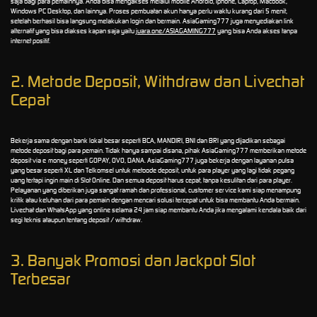
saja bagi para pemainnya. Anda bisa mengakses melalui mobile Android, Iphone, Laptop, Macbook,
Windows PC Desktop, dan lainnya. Proses pembuatan akun hanya perlu waktu kurang dari 5 menit,
setelah berhasil bisa langsung melakukan login dan bermain. AsiaGaming777 juga menyediakan link
alternatif yang bisa diakses kapan saja yaitu
juara.one/ASIAGAMING777
yang bisa Anda akses tanpa
internet positif.
2. Metode Deposit, Withdraw dan Livechat
Cepat
Bekerja sama dengan bank lokal besar seperti BCA, MANDIRI, BNI dan BRI yang dijadikan sebagai
metode deposit bagi para pemain. Tidak hanya sampai disana, pihak AsiaGaming777 memberikan metode
deposit via e-money seperti GOPAY, OVO, DANA. AsiaGaming777 juga bekerja dengan layanan pulsa
yang besar seperti XL dan Telkomsel untuk metoode deposit, untuk para player yang lagi tidak pegang
uang tertapi ingin main di Slot Online. Dan semua deposit harus cepat, tanpa kesulitan dari para player.
Pelayanan yang diberikan juga sangat ramah dan professional, customer service kami siap menampung
kritik atau keluhan dari para pemain dengan mencari solusi tercepat untuk bisa membantu Anda bermain.
Livechat dan WhatsApp yang online selama 24 jam siap membantu Anda jika mengalami kendala baik dari
segi teknis ataupun tentang deposit / withdraw.
3. Banyak Promosi dan Jackpot Slot
Terbesar