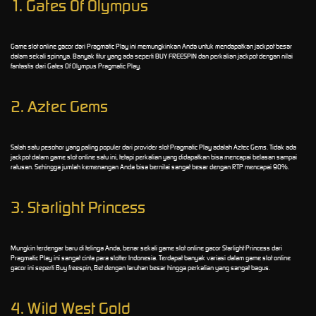
1. Gates Of Olympus
Game slot online gacor dari Pragmatic Play ini memungkinkan Anda untuk mendapatkan jackpot besar
dalam sekali spinnya. Banyak fitur yang ada seperti BUY FREESPIN dan perkalian jackpot dengan nilai
fantastis dari Gates Of Olympus Pragmatic Play.
2. Aztec Gems
Salah satu pesohor yang paling populer dari provider slot Pragmatic Play adalah Aztec Gems. Tidak ada
jackpot dalam game slot online satu ini, tetapi perkalian yang didapatkan bisa mencapai belasan sampai
ratusan. Sehingga jumlah kemenangan Anda bisa bernilai sangat besar dengan RTP mencapai 90%.
3. Starlight Princess
Mungkin terdengar baru di telinga Anda, benar sekali game slot online gacor Starlight Princess dari
Pragmatic Play ini sangat cinta para slotter Indonesia. Terdapat banyak variasi dalam game slot online
gacor ini seperti Buy freespin, Bet dengan taruhan besar hingga perkalian yang sangat bagus.
4. Wild West Gold