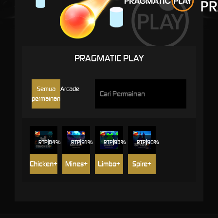
PRAGMATIC PLAY
Semua
Arcade
permainan
RTP
84%
RTP
91%
RTP
93%
RTP
90%
Chicken+
Mines+
Limbo+
Spire+