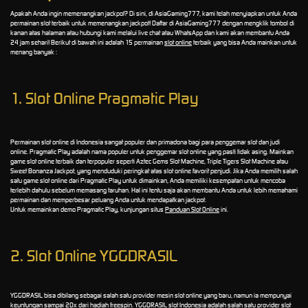
Apakah Anda ingin memenangkan jackpot? Di sini, di AsiaGaming777, kami telah menyiapkan untuk Anda
permainan slot terbaik untuk memenangkan jackpot! Daftar di AsiaGaming777 dengan mengklik tombol di
kanan atas halaman atau hubungi kami melalui live chat atau WhatsApp dan kami akan membantu Anda
24 jam sehari! Berikut di bawah ini adalah 15 permainan
slot online
terbaik yang bisa Anda mainkan untuk
menang banyak :
1. Slot Online Pragmatic Play
Permainan slot online di Indonesia sangat populer dan primadona bagi para penggemar slot dan judi
online. Pragmatic Play adalah nama populer untuk penggemar slot online yang pasti tidak asing. Mainkan
game slot online terbaik dan terpopuler seperti Aztec Gems Slot Machine, Triple Tigers Slot Machine atau
Sweet Bonanza Jackpot, yang menduduki peringkat atas slot online favorit penjudi. Jika Anda memilih salah
satu game slot online dari Pragmatic Play untuk dimainkan, Anda memiliki kesempatan untuk mencoba
terlebih dahulu sebelum memasang taruhan. Hal ini tentu saja akan membantu Anda untuk lebih memahami
permainan dan memperbesar peluang Anda untuk mendapatkan jackpot.
Untuk memainkan demo Pragmatic Play, kunjungan situs
Panduan Slot Online
ini.
2. Slot Online YGGDRASIL
YGGDRASIL bisa dibilang sebagai salah satu provider mesin slot online yang baru, namun ia mempunyai
keuntungan sampai 20x dari hadiah freespin. YGGDRASIL slot Indonesia adalah salah satu provider slot