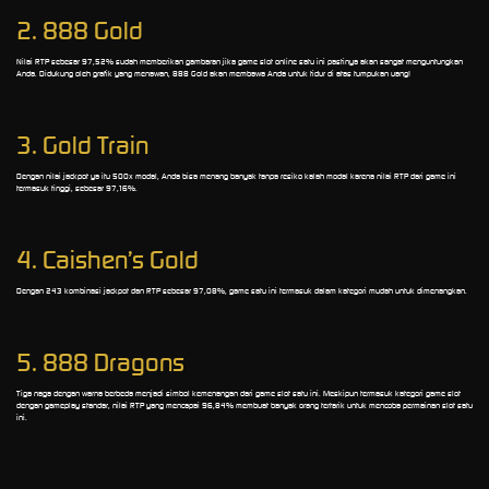
2. 888 Gold
Nilai RTP sebesar 97,52% sudah memberikan gambaran jika game slot online satu ini pastinya akan sangat menguntungkan
Anda. Didukung oleh grafik yang menawan, 888 Gold akan membawa Anda untuk tidur di atas tumpukan uang!
3. Gold Train
Dengan nilai jackpot ya itu 500x modal, Anda bisa menang banyak tanpa resiko kalah modal karena nilai RTP dari game ini
termasuk tinggi, sebesar 97,16%.
4. Caishen’s Gold
Dengan 243 kombinasi jackpot dan RTP sebesar 97,08%, game satu ini termasuk dalam kategori mudah untuk dimenangkan.
5. 888 Dragons
Tiga naga dengan warna berbeda menjadi simbol kemenangan dari game slot satu ini. Meskipun termasuk kategori game slot
dengan gameplay standar, nilai RTP yang mencapai 96,84% membuat banyak orang tertarik untuk mencoba permainan slot satu
ini.