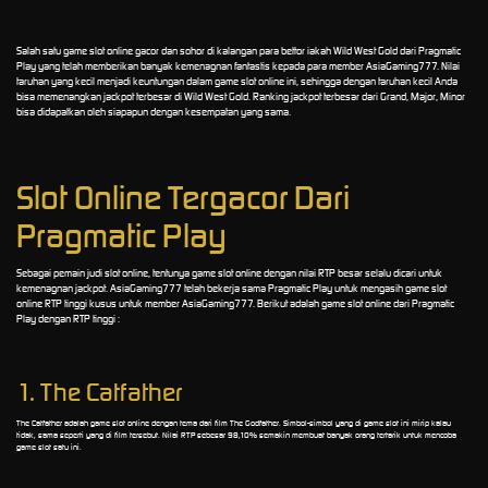
Salah satu game slot online gacor dan sohor di kalangan para bettor iakah Wild West Gold dari Pragmatic
Play yang telah memberikan banyak kemenagnan fantastis kepada para member AsiaGaming777. Nilai
taruhan yang kecil menjadi keuntungan dalam game slot online ini, sehingga dengan taruhan kecil Anda
bisa memenangkan jackpot terbesar di Wild West Gold. Ranking jackpot terbesar dari Grand, Major, Minor
bisa didapatkan oleh siapapun dengan kesempatan yang sama.
Slot Online Tergacor Dari
Pragmatic Play
Sebagai pemain judi slot online, tentunya game slot online dengan nilai RTP besar selalu dicari untuk
kemenagnan jackpot. AsiaGaming777 telah bekerja sama Pragmatic Play untuk mengasih game slot
online RTP tinggi kusus untuk member AsiaGaming777. Berikut adalah game slot online dari Pragmatic
Play dengan RTP tinggi :
1. The Catfather
The Catfather adalah game slot online dengan tema dari film The Godfather. Simbol-simbol yang di game slot ini mirip kalau
tidak, sama seperti yang di film tersebut. Nilai RTP sebesar 98,10% semakin membuat banyak orang tertarik untuk mencoba
game slot satu ini.