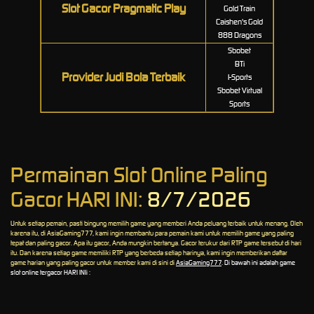
Slot Gacor Pragmatic Play
Gold Train
Caishen's Gold
888 Dragons
Sbobet
BTi
Provider Judi Bola Terbaik
I-Sports
Sbobet Virtual
Sports
Permainan Slot Online Paling
Gacor HARI INI:
8/7/2026
Untuk setiap pemain, pasti bingung memilih game yang memberi Anda peluang terbaik untuk menang. Oleh
karena itu, di AsiaGaming777, kami ingin membantu para pemain kami untuk memilih game yang paling
tepat dan paling gacor. Apa itu gacor, Anda mungkin bertanya. Gacor terukur dari RTP game tersebut di hari
itu. Dan karena setiap game memiliki RTP yang berbeda setiap harinya, kami ingin memberikan daftar
game harian yang paling gacor untuk member kami di sini di
AsiaGaming777
. Di bawah ini adalah game
slot online tergacor HARI INIi :