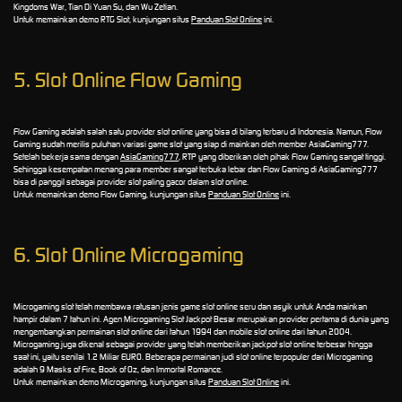
Kingdoms War, Tian Di Yuan Su, dan Wu Zetian.
Untuk memainkan demo RTG Slot, kunjungan situs
Panduan Slot Online
ini.
5. Slot Online Flow Gaming
Flow Gaming adalah salah satu provider slot online yang bisa di bilang terbaru di Indonesia. Namun, Flow
Gaming sudah merilis puluhan variasi game slot yang siap di mainkan oleh member AsiaGaming777.
Setelah bekerja sama dengan
AsiaGaming777
, RTP yang diberikan oleh pihak Flow Gaming sangat tinggi.
Sehingga kesempatan menang para member sangat terbuka lebar dan Flow Gaming di AsiaGaming777
bisa di panggil sebagai provider slot paling gacor dalam slot online.
Untuk memainkan demo Flow Gaming, kunjungan situs
Panduan Slot Online
ini.
6. Slot Online Microgaming
Microgaming slot telah membawa ratusan jenis game slot online seru dan asyik untuk Anda mainkan
hampir dalam 7 tahun ini. Agen Microgaming Slot Jackpot Besar merupakan provider pertama di dunia yang
mengembangkan permainan slot online dari tahun 1994 dan mobile slot online dari tahun 2004.
Microgaming juga dikenal sebagai provider yang telah memberikan jackpot slot online terbesar hingga
saat ini, yaitu senilai 1.2 Miliar EURO. Beberapa permainan judi slot online terpopuler dari Microgaming
adalah 9 Masks of Fire, Book of Oz, dan Immortal Romance.
Untuk memainkan demo Microgaming, kunjungan situs
Panduan Slot Online
ini.