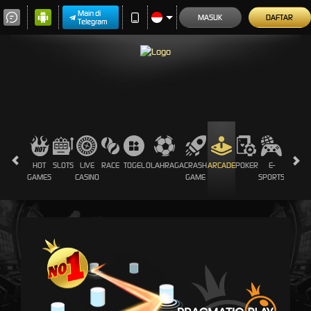
Main di
MASUK
DAFTAR
Telegram
HOT
SLOTS
LIVE
RACE
TOGEL
OLAHRAGA
CRASH
ARCADE
POKER
E-
SABUN
GAMES
CASINO
GAME
SPORTS
AYAM