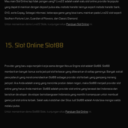
Mau main Slot Online tapi tidak pengan uang? Live22 adalah salah satu slot online provider terpopuler
yang dapat di mainkan dengan deposit pulsa atau metode transfer lainnya seperti metode transfer bank,
OVO, serta Gopay. Sebagai informasi, beberapa game yang bisa kamu mainkan pada Live22 slot seperti
Southern Fortune Lion, Guardian of Flowers, dan Classic Diamond.
Untuk memainkan demo Live22 Slots, kunjungan situs
Panduan Slot Online
ini.
15. Slot Online Slot88
Provider yang baru saja menjalin kerja sama dengan Nexus Engine slot adalah Slot88. Slot88
memberikan banyak bonus serta jackpot slot terbesar yang ditawarkan di setiap gamenya. Banyak sekali
para petaruh yang merekomendasikan Slot88 sebagai provider slot terbaik yang gampang menang
jackpot. Jika Anda adalah orang yang mencintai produk dalam negeri, maka Slot88 menjadi provider slot
online yang harus Anda mainkan. Slot88 adalah provider slot online yang berasal dari Indonesia dan
berisikan developer-developer berkebangsaan Indonesia yang memiliki kemampuan untuk membuat
game judi slot online terbaik. Salah satu kelebihan dari Situs Judi Slot88 adalah Anda bisa mengisi saldo
melalui pulsa.
Untuk memainkan demo Slot88 Slots, kunjungan situs
Panduan Slot Online
ini.