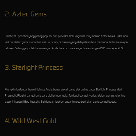
2. Aztec Gems
Salah satu pesohor yang paling populer dari provider slot Pragmatic Play adalah Aztec Gems. Tidak ada
jackpot dalam game slot online satu ini, tetapi perkalian yang didapatkan bisa mencapai belasan sampai
ratusan. Sehingga jumlah kemenangan Anda bisa bernilai sangat besar dengan RTP mencapai 90%.
3. Starlight Princess
Mungkin terdengar baru di telinga Anda, benar sekali game slot online gacor Starlight Princess dari
Pragmatic Play ini sangat cinta para slotter Indonesia. Terdapat banyak variasi dalam game slot online
gacor ini seperti Buy freespin, Bet dengan taruhan besar hingga perkalian yang sangat bagus.
4. Wild West Gold