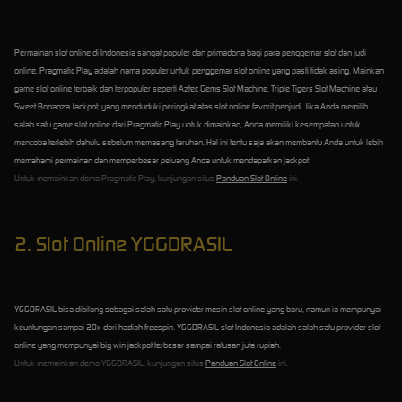
Permainan slot online di Indonesia sangat populer dan primadona bagi para penggemar slot dan judi
online. Pragmatic Play adalah nama populer untuk penggemar slot online yang pasti tidak asing. Mainkan
game slot online terbaik dan terpopuler seperti Aztec Gems Slot Machine, Triple Tigers Slot Machine atau
Sweet Bonanza Jackpot, yang menduduki peringkat atas slot online favorit penjudi. Jika Anda memilih
salah satu game slot online dari Pragmatic Play untuk dimainkan, Anda memiliki kesempatan untuk
mencoba terlebih dahulu sebelum memasang taruhan. Hal ini tentu saja akan membantu Anda untuk lebih
memahami permainan dan memperbesar peluang Anda untuk mendapatkan jackpot.
Untuk memainkan demo Pragmatic Play, kunjungan situs
Panduan Slot Online
ini.
2. Slot Online YGGDRASIL
YGGDRASIL bisa dibilang sebagai salah satu provider mesin slot online yang baru, namun ia mempunyai
keuntungan sampai 20x dari hadiah freespin. YGGDRASIL slot Indonesia adalah salah satu provider slot
online yang mempunyai big win jackpot terbesar sampai ratusan juta rupiah.
Untuk memainkan demo YGGDRASIL, kunjungan situs
Panduan Slot Online
ini.