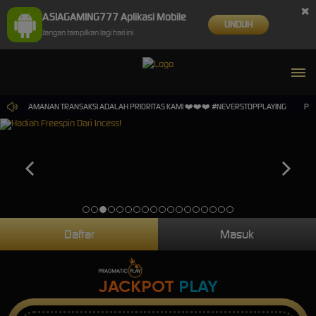
×
ASIAGAMING777 Aplikasi Mobile
UNDUH
Jangan tampilkan lagi hari ini
KENYAMANAN TRANSAKSI ADALAH PRIORITAS KAMI ❤️❤️❤️ #NEVERSTOPPLAYING
Pemelihara
Daftar
Masuk
JACKPOT
PLAY