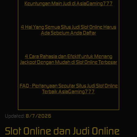
Keuntungan Main Judi di AsiaGaming777
4 Hal Yang Semua Situs Judi Slot Online Harus
Ada Sebelum Anda Daftar
4 Cara Rahasia dan Efektif untuk Menang
Jackpot Dengan Mudah di Slot Online Terbesar
FAQ - Pertanyaan Seputar Situs Judi Slot Online
Terbaik AsiaGaming777
Updated:
8/7/2026
Slot Online dan Judi Online