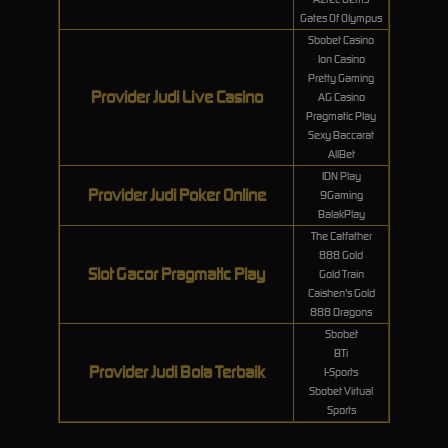
Gates Of Olympus
Sbobet Casino
Ion Casino
Pretty Gaming
Provider Judi Live Casino
AG Casino
Pragmatic Play
Sexy Baccarat
AllBet
IDN Play
Provider Judi Poker Online
9Gaming
BalakPlay
The Catfather
888 Gold
Slot Gacor Pragmatic Play
Gold Train
Caishen's Gold
888 Dragons
Sbobet
BTi
Provider Judi Bola Terbaik
I-Sports
Sbobet Virtual
Sports