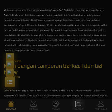
Walaupun sangat seru dan asik bermain di AsiaGaming777, Anda tetap harus bisa mengontrol emosi
Anda dalam bermain. Lakukan manajemen waktu yang baik serta ambil tindakan seperlunya dalam
melakukan spin
slot online
. Jika Anda emosional, Anda dapat membuat keputusan yang salah dan
kemungkinan menyesal telah membuatnya. Pejudi pemula biasanya bermain terburu-buru, apalagi ketika
mereka sudah mulai memenangkan permainan. Bermainlah dengan santai. Konsentrasi dan konsisten
adalah kunci utama untuk memenangkan setiap permainan judi. Jika terburu-buru, biasanya konsentrasi
akan langsung hilang ketika Anda melakukan sedikit kesalahan. Jangan pernah berharap lawan akan
melakukan kesalahan yang sama karena biasanya mereka sudah jauh lebih berpengalaman. Bermain
dengan tenang dan selalu bersenang-senang.
Main dengan campuran bet kecil dan bet
besar
Cobalah bermain dengan taruhan kecil dan taruhan besar. Miliki variasi saat bermain setiap putaran slot
karena berapa pun taruhannya, Anda akan selalu memiliki kesempatan yang besar untuk memenangkan
lebih banyak uang Anda kembali atau bahkan memenangkan jackpot di sini di
AsiaGaming777
.
Beranda
Promosi
Masuk
Hub. Kami
Akun Saya