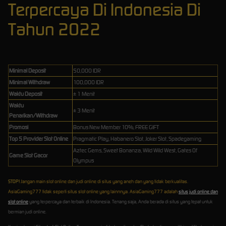
Terpercaya Di Indonesia Di
Tahun 2022
Minimal Deposit
50,000 IDR
Minimal Withdraw
100,000 IDR
Waktu Deposit
± 1 Menit
Waktu
± 3 Menit
Penarikan/Withdraw
Promosi
Bonus New Member 10%, FREE GIFT
Top 5 Provider Slot Online
Pragmatic Play, Habanero Slot, Joker Slot, Spadegaming
Aztec Gems, Sweet Bonanza, Wild Wild West, Gates Of
Game Slot Gacor
Olympus
STOP!
Jangan main slot online dan judi online di situs yang aneh dan yang tidak berkualitas.
AsiaGaming777 tidak seperti situs slot online yang lainnnya. AsiaGaming777 adalah
situs judi online dan
slot online
yang terpercaya dan terbaik di Indonesia. Tenang saja, Anda berada di situs yang tepat untuk
bermian judi online.