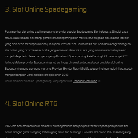
3. Slot Online Spadegaming
Para member slot online pasti mengetahui provider populer Spadegaming Slot Indonesia. Dimulai pada
tahun 2008 sampai sekarang, game slot Spadegaming telah merilis ratusan game slot, dimana jackpot
yang bisa diraih mencapai ratusan juta rupiah. Provider satu ini berbasis dari Asia dan mengembangkan
slot online yang bertema Asia. Grafis yang menawan dan efek suara yang memacu adrenalin pemain
menjadi daya tarik utama dari game yang dibuat oleh Spadegaming. AsiaGaming777 mempunyai RTP
tertinggi dalam provider Spadegaming slot, sehingga di namakan juga sebagai provider slot online
Spadegaming yang gampang menang. Provider BAndar Resmi Slot Spadegaming Indonesia ini juga sudah
mengembangkan versi mobile slot sejak tahun 2013.
Untuk memainkan demo Spadegaming, kunjungan situs
Panduan Slot Online
ini.
4. Slot Online RTG
RTG Slots berkomitmen untuk memberikan kenyamanan dan jackpot terbesar kepada para pecinta slot
online dengan game slot yang terbaru yang dirilis tiap bulannya. Provider slot online, RTG, bisa langsung