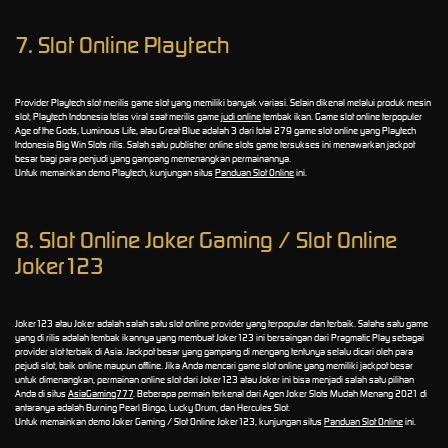
7. Slot Online Playtech
Provider Playtech slot merilis game slot yang memiliki banyak variasi. Selain dikenal melalui produk mesin
slot, Playtech Indonesia telas viral saat merilis game
judi online
tembak ikan. Game slot online terpopuler
Age of the Gods, Luminous Life, atau Great Blue adalah 3 dari total 279 game slot online yang Playtech
Indonesia Big Win Slots rilis. Salah satu publisher online slots game tersukses ini menawarkan jackpot
besar bagi para penjudi yang gampang memenangkan permainannya.
Untuk memainkan demo Playtech, kunjungan situs
Panduan Slot Online
ini.
8. Slot Online Joker Gaming / Slot Online
Joker123
Joker123 atau Joker adalah salah satu slot online provider yang terpopular dan terbaik. Salahs satu game
yang di rilis adalah tembak ikannya yang membuat Joker123 ini bersaingan dari Pragmatic Play sebagai
provider slot terbaik di Asia. Jackpot besar yang gampang di mengang tentunya selalu dicari oleh para
pejudi slot, baik online maupun offline. Jika Anda mencari game slot online yang memiliki jackpot besar
untuk dimenangkan, permainan online slot dari Joker123 atau Joker ini bisa menjadi salah satu pilihan
Anda di situs
AsiaGaming777
. Beberapa permain terkenal dari Agen Joker Slots Mudah Menang 2021 di
antaranya adalah Burning Pearl Bingo, Lucky Drum, dan Hercules Slot.
Untuk memainkan demo Joker Gaming / Slot Online Joker123, kunjungan situs
Panduan Slot Online
ini.