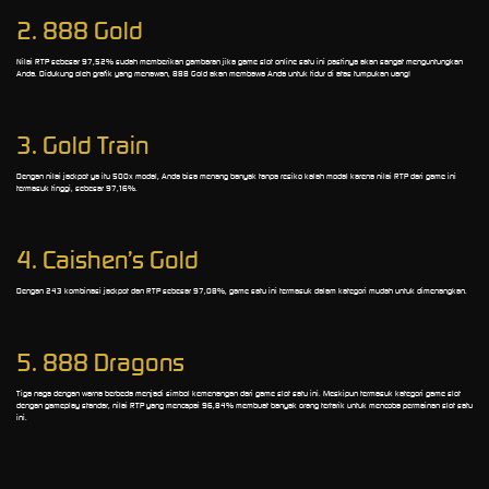
2. 888 Gold
Nilai RTP sebesar 97,52% sudah memberikan gambaran jika game slot online satu ini pastinya akan sangat menguntungkan
Anda. Didukung oleh grafik yang menawan, 888 Gold akan membawa Anda untuk tidur di atas tumpukan uang!
3. Gold Train
Dengan nilai jackpot ya itu 500x modal, Anda bisa menang banyak tanpa resiko kalah modal karena nilai RTP dari game ini
termasuk tinggi, sebesar 97,16%.
4. Caishen’s Gold
Dengan 243 kombinasi jackpot dan RTP sebesar 97,08%, game satu ini termasuk dalam kategori mudah untuk dimenangkan.
5. 888 Dragons
Tiga naga dengan warna berbeda menjadi simbol kemenangan dari game slot satu ini. Meskipun termasuk kategori game slot
dengan gameplay standar, nilai RTP yang mencapai 96,84% membuat banyak orang tertarik untuk mencoba permainan slot satu
ini.