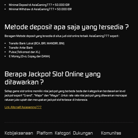
Minimal Deposit di AsiaGaming777 = 50.000 IDR
Minimal Withdraw di AsiaGaming777 = 50.000 IDR
Metode deposit apa saja yang tersedia ?
Beragam Metode deposit yang tersedia di situs judi slot online terbaik AsiaGaming777 seperti :
Transfer Bank Lokal (BCA, BRI, MANDIRI, BNI)
Transfer Antar Bank
Pulsa (Telkomsel dan XL)
E-Money (Ovo, Gopay dan DANA)
Berapa Jackpot Slot Online yang
ditawarkan ?
Setiap game slot online memiliki nilai jackpot yang berbeda-beda dan kategorikan berdasarkan level
jackpot seperti "Grand", "Major" dan "Mayor". Untuk rata-rata nilai jackpot yang ditawarkan mencapai
ratusan juta rupiah dan merupakan jackpot slot terbesar di Indonesia.
Link Alternatif Asiagaming777
Kebijaksanaan
Platform
Kategori
Dukungan
Komunitas