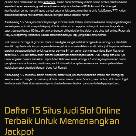
pemain bisa melakukan taruhan
slot online
. Kalian dapat bermain judi bola online secara praktis dimana
saja dan kapan saja menggunakan aplikasi smartphone berbasis IOS & Android. Kami banyak
membagikan bonus menarik yang sangat besar untuk semua member tercinta AsiaGaming777. Kalian
bisa melihat bonus new member, bonus rollingan, bonus deposit harian
AsiaGaming777 Situs judi online terpercaya,terbesar serta terbaik Indonesia dimana mempunyai beragam
variasi game judi online seperti Agen judi bola online terpercaya,slot online,judi casino online,sabung
ayam, dengan hanya 1ID bisa dimainkan banyak pilihan judi online dalam satu situs judi online. Pragmatic
Play, Microgaming, Habanero, Slot88, dan masih banyak lagi yang bisa kamu nikmati.
Judi online terpercaya di generasi modern era digital sangat melekat dengan AsiaGaming777 dan telah
memiliki reputasi serta kerpercayaan dari masyarkat Indonesia dalam memilih situs judi terpercaya dimana
predikat pelayanan terbaik untuk customer service 24 jam penuh dan menggandeng Bank Nasional
seperti BCA, BNI, BRI dan Mandiri dan tak lupa dompet electric seperti Dana, Ovo, Gopay, dan Link Aja
untuk kegiatan proses transaksi Deposit dan Withdraw. AsiaGaming777 kini bagian permainan online
yang bisa membantu orang membuang suntuk di waktu luang dan menawarkan kesempatan dalam
melakukan petaruhan judi dengan Uang Asli Rupiah.
AsiaGaming777 termasuk dalam salah satu daftar situs judi online Indonesia terbaik dan terlengkap
sampai saat ini. Dengan permainan judi bola online, casino online, Sbobet, poker online, slot online, togel,
toto Indonesia. Kami akan selalu siap membantu dan memberikan panduan terhadap player baru.
Daftar 15 Situs Judi Slot Online
Terbaik Untuk Memenangkan
Jackpot