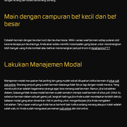
dengan tenang dan selalu bersenang-senang.
Main dengan campuran bet kecil dan bet
besar
Cobalah bermain dengan taruhan kecil dan taruhan besar. Miliki variasi saat bermain setiap putaran slot
karena berapa pun taruhannya, Anda akan selalu memiliki kesempatan yang besar untuk memenangkan
lebih banyak uang Anda kembali atau bahkan memenangkan jackpot di sini di
AsiaGaming777
.
Lakukan Manajemen Modal
Manajemen modal merupakan hal penting lain yang mudah sekali dilupakan ketika bermain di
situs judi
slot online
. Seorang penjudi yang sudah bermain biasanya tidak fokus lagi dengan modal mereka. Yang
mereka pikirkan adalah bagaimana caranya agar bisa menang saat bermain. Namun, jika kekalahan
dialami, biasanya tidak terasa modal bermain sudah semakin menipis saat bermain di situs judi. Untuk itu,
sebelum bermain dalam sebuah game judi, langkah baiknya jika Anda sudah menetapkan terlebih dahulu
batasan modal yang akan dimainkan. Hal ini penting untuk mengantisipasi jika Anda mengalami
kekalahan. Tahu kapan waktunya Anda harus berhenti baik ketika sedang menang ataupun kalah adalah
salah satu ciri Anda sudah menguasai permainan
judi online
dan slot online.