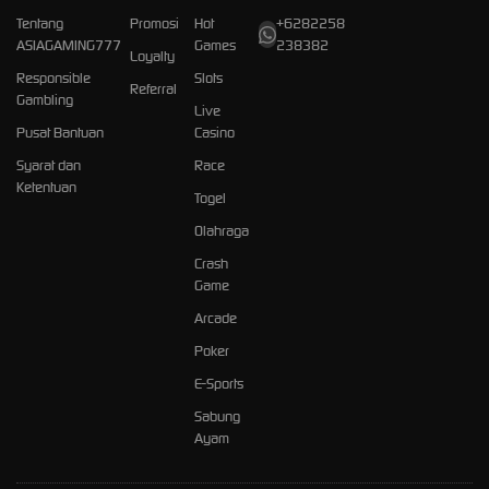
Tentang
Promosi
Hot
+6282258
ASIAGAMING777
Games
238382
Loyalty
Responsible
Slots
Referral
Gambling
Live
Pusat Bantuan
Casino
Syarat dan
Race
Ketentuan
Togel
Olahraga
Crash
Game
Arcade
Poker
E-Sports
Sabung
Ayam