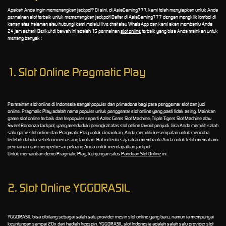
Apakah Anda ingin memenangkan jackpot? Di sini, di AsiaGaming777, kami telah menyiapkan untuk Anda
permainan slot terbaik untuk memenangkan jackpot! Daftar di AsiaGaming777 dengan mengklik tombol di
kanan atas halaman atau hubungi kami melalui live chat atau WhatsApp dan kami akan membantu Anda
24 jam sehari! Berikut di bawah ini adalah 15 permainan
slot online
terbaik yang bisa Anda mainkan untuk
menang banyak :
1. Slot Online Pragmatic Play
Permainan slot online di Indonesia sangat populer dan primadona bagi para penggemar slot dan judi
online. Pragmatic Play adalah nama populer untuk penggemar slot online yang pasti tidak asing. Mainkan
game slot online terbaik dan terpopuler seperti Aztec Gems Slot Machine, Triple Tigers Slot Machine atau
Sweet Bonanza Jackpot, yang menduduki peringkat atas slot online favorit penjudi. Jika Anda memilih salah
satu game slot online dari Pragmatic Play untuk dimainkan, Anda memiliki kesempatan untuk mencoba
terlebih dahulu sebelum memasang taruhan. Hal ini tentu saja akan membantu Anda untuk lebih memahami
permainan dan memperbesar peluang Anda untuk mendapatkan jackpot.
Untuk memainkan demo Pragmatic Play, kunjungan situs
Panduan Slot Online
ini.
2. Slot Online YGGDRASIL
YGGDRASIL bisa dibilang sebagai salah satu provider mesin slot online yang baru, namun ia mempunyai
keuntungan sampai 20x dari hadiah freespin. YGGDRASIL slot Indonesia adalah salah satu provider slot