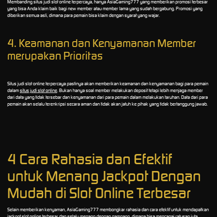
Membanding situs judi slot online terpercaya, hanya AsiaGaming777 yang memberikan promosi terbesar
yang bisa Anda klaim baik bagi new member atau member lama yang sudah bergabung. Promosi yang
diberikan semua asli, dimana para pemain bisa klaim dengan syarat yang wajar.
4. Keamanan dan Kenyamanan Member
merupakan Prioritas
Situs judi slot online terpercaya pastinya akan memberikan keamanan dan kenyamanan bagi para pemain
dalam
situs judi slot online
. Bukan hanya soal member melakukan deposit tetapi lebih menjaga member
dari data yang tidak tersebar dan kenyamanan dari para pemain dalam melakukan taruhan. Data dari para
pemain akan selalu terenkripsi secara aman dan tidak akan jatuh ke pihak yang tidak bertanggung jawab.
4 Cara Rahasia dan Efektif
untuk Menang Jackpot Dengan
Mudah di Slot Online Terbesar
Selain memberikan kenyaman, AsiaGaming777 membongkar rahasia dan cara efektif untuk mendapatkan
jackpot slot online terbesar dan selalu menang dengan gampang, dimana bisa mencapai ratusan juta