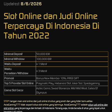
Updated:
8/6/2026
Slot Online dan Judi Online
Terpercaya Di Indonesia Di
Tahun 2022
Minimal Deposit
50,000 IDR
Minimal Withdraw
100,000 IDR
Waktu Deposit
± 1 Menit
Waktu
± 3 Menit
Penarikan/Withdraw
Promosi
Bonus New Member 10%, FREE GIFT
Top 5 Provider Slot Online
Pragmatic Play, Habanero Slot, Joker Slot, Spadegaming
Aztec Gems, Sweet Bonanza, Wild Wild West, Gates Of
Game Slot Gacor
Olympus
STOP!
Jangan main slot online dan judi online di situs yang aneh dan yang tidak berkualitas.
AsiaGaming777 tidak seperti situs slot online yang lainnnya. AsiaGaming777 adalah
situs judi online dan
slot online
yang terpercaya dan terbaik di Indonesia. Tenang saja, Anda berada di situs yang tepat untuk
bermian judi online.