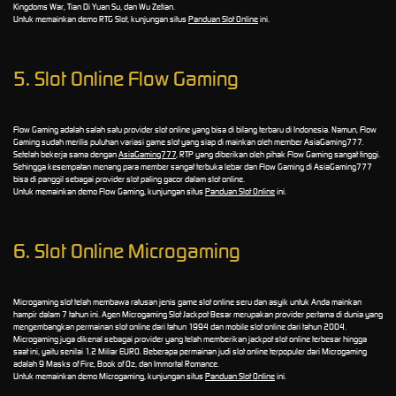
Kingdoms War, Tian Di Yuan Su, dan Wu Zetian.
Untuk memainkan demo RTG Slot, kunjungan situs
Panduan Slot Online
ini.
5. Slot Online Flow Gaming
Flow Gaming adalah salah satu provider slot online yang bisa di bilang terbaru di Indonesia. Namun, Flow
Gaming sudah merilis puluhan variasi game slot yang siap di mainkan oleh member AsiaGaming777.
Setelah bekerja sama dengan
AsiaGaming777
, RTP yang diberikan oleh pihak Flow Gaming sangat tinggi.
Sehingga kesempatan menang para member sangat terbuka lebar dan Flow Gaming di AsiaGaming777
bisa di panggil sebagai provider slot paling gacor dalam slot online.
Untuk memainkan demo Flow Gaming, kunjungan situs
Panduan Slot Online
ini.
6. Slot Online Microgaming
Microgaming slot telah membawa ratusan jenis game slot online seru dan asyik untuk Anda mainkan
hampir dalam 7 tahun ini. Agen Microgaming Slot Jackpot Besar merupakan provider pertama di dunia yang
mengembangkan permainan slot online dari tahun 1994 dan mobile slot online dari tahun 2004.
Microgaming juga dikenal sebagai provider yang telah memberikan jackpot slot online terbesar hingga
saat ini, yaitu senilai 1.2 Miliar EURO. Beberapa permainan judi slot online terpopuler dari Microgaming
adalah 9 Masks of Fire, Book of Oz, dan Immortal Romance.
Untuk memainkan demo Microgaming, kunjungan situs
Panduan Slot Online
ini.