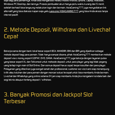
saja bagi para pemainnya. Anda bisa mengakses melalui mobile Android, Iphone, Laptop, Macbook,
Windows PC Desktop, dan lainnya. Proses pembuatan akun hanya perlu waktu kurang dari 5 menit,
setelah berhasil bisa langsung melakukan login dan bermain. AsiaGaming777 juga menyediakan link
alternatif yang bisa diakses kapan saja yaitu
juara.one/ASIAGAMING777
yang bisa Anda akses tanpa
internet positif.
2. Metode Deposit, Withdraw dan Livechat
Cepat
Bekerja sama dengan bank lokal besar seperti BCA, MANDIRI, BNI dan BRI yang dijadikan sebagai
metode deposit bagi para pemain. Tidak hanya sampai disana, pihak AsiaGaming777 memberikan metode
deposit via e-money seperti GOPAY, OVO, DANA. AsiaGaming777 juga bekerja dengan layanan pulsa
yang besar seperti XL dan Telkomsel untuk metoode deposit, untuk para player yang lagi tidak pegang
uang tertapi ingin main di Slot Online. Dan semua deposit harus cepat, tanpa kesulitan dari para player.
Pelayanan yang diberikan juga sangat ramah dan professional, customer service kami siap menampung
kritik atau keluhan dari para pemain dengan mencari solusi tercepat untuk bisa membantu Anda bermain.
Livechat dan WhatsApp yang online selama 24 jam siap membantu Anda jika mengalami kendala baik dari
segi teknis ataupun tentang deposit / withdraw.
3. Banyak Promosi dan Jackpot Slot
Terbesar