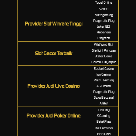
Togel Online
Slot88
Microgaming
Pragmatic Play
Provider Slot Winrate Tinggi
Joker123
Habanero
Playtech
Wild West Slot
Starlight Princess
Slot Gacor Terbaik
Aztec Gems
Gates Of Olympus
Sbobet Casino
Ion Casino
Pretty Gaming
Provider Judi Live Casino
AG Casino
Pragmatic Play
Sexy Baccarat
AllBet
IDN Play
Provider Judi Poker Online
9Gaming
BalakPlay
The Catfather
888 Gold