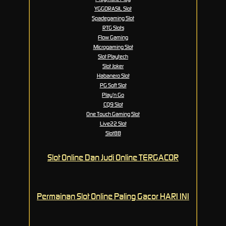
YGGDRASIL Slot
Spadegaming Slot
RTG Slots
Flow Gaming
Microgaming Slot
Slot Playtech
Slot Joker
Habanero Slot
PG Soft Slot
Play'n Go
CQ9 Slot
One Touch Gaming Slot
Live22 Slot
Slot88
Slot Online Dan Judi Online TERGACOR
Permainan Slot Online Paling Gacor HARI INI