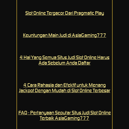
Slot Online Tergacor Dari Pragmatic Play
Keuntungan Main Judi di AsiaGaming777
4 Hal Yang Semua Situs Judi Slot Online Harus
Ada Sebelum Anda Daftar
4 Cara Rahasia dan Efektif untuk Menang
Jackpot Dengan Mudah di Slot Online Terbesar
FAQ - Pertanyaan Seputar Situs Judi Slot Online
Terbaik AsiaGaming777