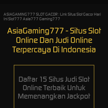
ASIAGAMING777 SLOT GACOR : Link Situs Slot Gacor Hari
Ini Slot777 Asia777 Gaming777
AsiaGaming777 - Situs Slot
Online Dan Judi Online
Terpercaya Di Indonesia
Daftar 15 Situs Judi Slot
Online Terbaik Untuk
Memenangkan Jackpot