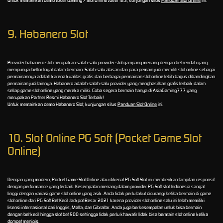
Untuk memainkan demo Joker Gaming / Slot Online Joker123, kunjungan situs
Panduan Slot Online
ini.
9. Habanero Slot
Provider habanero slot merupakan salah satu provider slot gampang menang dengan bet rendah yang
mempunyai bettor loyal dalam bermain. Salah satu alasan dari para pemain judi memilih slot online sebagai
permainannya adalah karena kualitas grafis dari berbagai permainan slot online lebih bagus dibandingkan
permainan judi lainnya. Habanero adalah salah satu provider yang menghasilkan grafis terbaik dalam
setiap game slot online yang mereka miliki. Coba segera bermain hanya di AsiaGaming777 yang
merupakan Partner Resmi Habanero Slot Terbaik!
Untuk memainkan demo Habanero Slot, kunjungan situs
Panduan Slot Online
ini.
10. Slot Online PG Soft (Pocket Game Slot
Online)
Dengan yang modern, Pocket Game Slot Online atau dikenal PG Soft Slot ini memberikan tampilan responsif
dengan performance yang terbaik. Kesempatan menang dalam provider PG Soft slot Indonesia sangat
tinggi dengan variasi game slot online yang asik. Anda tidak perlu takut dicurangi ketika bermain di game
slot online dari PG Soft Bet Kecil Jackpot Besar 2021 karena provider slot online satu ini telah memiliki
lisensi internasional dari Inggris, Malta, dan Gibraltar. Anda juga berkesempatan untuk bisa bermain
dengan bet kecil hingga slot bet 500 sehingga tidak perlu khawatir tidak bisa bermain slot online ketika
dompet menipis.