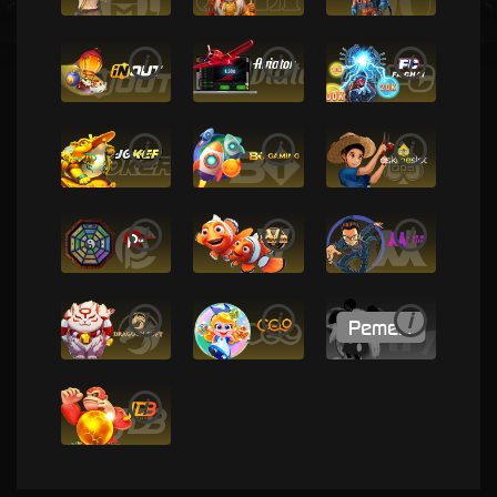
i
i
i
i
i
i
i
i
i
i
i
i
i