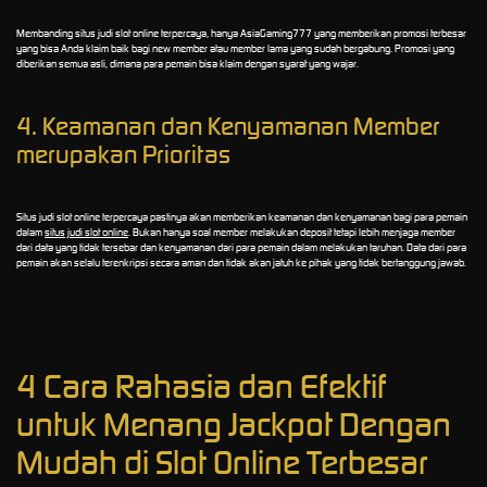
Membanding situs judi slot online terpercaya, hanya AsiaGaming777 yang memberikan promosi terbesar
yang bisa Anda klaim baik bagi new member atau member lama yang sudah bergabung. Promosi yang
diberikan semua asli, dimana para pemain bisa klaim dengan syarat yang wajar.
4. Keamanan dan Kenyamanan Member
merupakan Prioritas
Situs judi slot online terpercaya pastinya akan memberikan keamanan dan kenyamanan bagi para pemain
dalam
situs judi slot online
. Bukan hanya soal member melakukan deposit tetapi lebih menjaga member
dari data yang tidak tersebar dan kenyamanan dari para pemain dalam melakukan taruhan. Data dari para
pemain akan selalu terenkripsi secara aman dan tidak akan jatuh ke pihak yang tidak bertanggung jawab.
4 Cara Rahasia dan Efektif
untuk Menang Jackpot Dengan
Mudah di Slot Online Terbesar