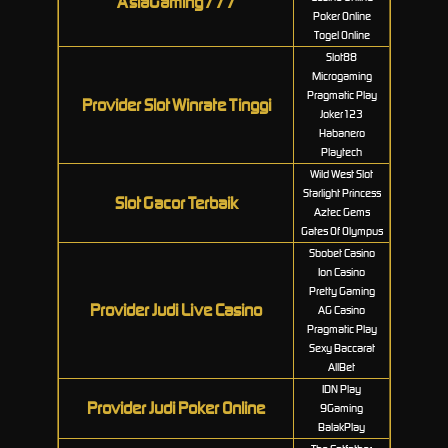
AsiaGaming777
Poker Online
Togel Online
Slot88
Microgaming
Pragmatic Play
Provider Slot Winrate Tinggi
Joker123
Habanero
Playtech
Wild West Slot
Starlight Princess
Slot Gacor Terbaik
Aztec Gems
Gates Of Olympus
Sbobet Casino
Ion Casino
Pretty Gaming
Provider Judi Live Casino
AG Casino
Pragmatic Play
Sexy Baccarat
AllBet
IDN Play
Provider Judi Poker Online
9Gaming
BalakPlay