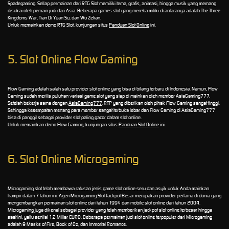
Spadegaming. Setiap permainan dari RTG Slot memiliki tema, grafis, animasi, hingga musik yang memang
disukai oleh pemain judi dari Asia. Beberapa games slot yang mereka miliki di antaranya adalah The Three
Kingdoms War, Tian Di Yuan Su, dan Wu Zetian.
Untuk memainkan demo RTG Slot, kunjungan situs
Panduan Slot Online
ini.
5. Slot Online Flow Gaming
Flow Gaming adalah salah satu provider slot online yang bisa di bilang terbaru di Indonesia. Namun, Flow
Gaming sudah merilis puluhan variasi game slot yang siap di mainkan oleh member AsiaGaming777.
Setelah bekerja sama dengan
AsiaGaming777
, RTP yang diberikan oleh pihak Flow Gaming sangat tinggi.
Sehingga kesempatan menang para member sangat terbuka lebar dan Flow Gaming di AsiaGaming777
bisa di panggil sebagai provider slot paling gacor dalam slot online.
Untuk memainkan demo Flow Gaming, kunjungan situs
Panduan Slot Online
ini.
6. Slot Online Microgaming
Microgaming slot telah membawa ratusan jenis game slot online seru dan asyik untuk Anda mainkan
hampir dalam 7 tahun ini. Agen Microgaming Slot Jackpot Besar merupakan provider pertama di dunia yang
mengembangkan permainan slot online dari tahun 1994 dan mobile slot online dari tahun 2004.
Microgaming juga dikenal sebagai provider yang telah memberikan jackpot slot online terbesar hingga
saat ini, yaitu senilai 1.2 Miliar EURO. Beberapa permainan judi slot online terpopuler dari Microgaming
adalah 9 Masks of Fire, Book of Oz, dan Immortal Romance.