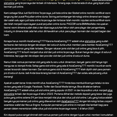
slot online
yang terpercaya dan terbaik di Indonesia. Tenang saja, Anda berada di situs yang tepat untuk
bermian judi online.
Kami sebagai Situs Judi Slot Online Terpercaya, judi bola online dan Sbobet online memiliki sertifikat resmi
langsung dari pusat Perjudian online dunia. Seiring perkembangan teknologi online dimana kami bagian
dari salah satu agen judi bola online terpercaya dan terbesar telah memiliki reputasi serta sertifikat resmi
dan telah menjadi kepercayaan pusat perjudian online dunia. PAGCOR serta BMMtestlabs merupakan
lisensi resmi dimana sudah diakui dan dipercaya puluhan tahun oleh para player dan pengembang
industry ini dimana tidak ada hal untuk dikhawatirkan untuk para player bermain dan menjadi bagian dari
kami.
Kenapa harus memilih AsiaGaming777? Karena AsiaGaming777 adalah situs
slot online
yang sudah
berlisensi dan bekerja dengan developer dari seluruh dunia untuk memberi para member AsiaGaming777
gaming experience yang tidak terbatas. Dengan ratusan jenis slot dan judi online yang bisa di pilih,
AsiaGaming777 terbukti menjadi situs slot dan judi online terpercaya. Bukan hanya dari player di seluruh
Indoneisa, tapi juga dari developer dan provider slot dan judi online di seluruh dunia.
Namun tidak semua permainan slot yang ada itu seru untuk dimainkan, banyak game slot hanya ingin
menguras isi dompet Anda. Setiap game slot online yang ada di AsiaGaming777 memiliki keunikan serta
variasi tersendiri dalam bermain. Dan semua game slot di AsiaGaming777 telah dipilih oleh para pemain
pro di seluruh dunia. Jadi Anda bisa tenang bermain di AsiaGaming777 dan selalu ada peluang untuk
menang!
Apakah sudah benar Anda memilih situs AsiaGaming777? Anda bisa membuktikannya melalui review-
review yang ada di Google, Facebook, Twitter dan Social Media lainnya. Bisa dikatakan bahwa
AsiaGaming777 adalah situs judi slot online paling populer di 2021 ini dan terprediksi untuk menjadi
situs
slot online
terbaik dan terpercaya di tahun 2022. Pertama dilihat dari metode deposit yang besar dan juga
pulsa yang online selama 24 jam bisa menjadi nilai plus dari situs judi slot online. Lalu yang kedua adalah
banyaknya permainan judi online yang ditawarkan oleh
AsiaGaming777
dengan teknologi terbaru seperti
seamless wallet dari Nexus Engine. Kumpulan permainan judi online ini menjadi nilai tambah bagi para
pemain dalam menentukan daftar situs judi slot online terpercaya nomor 1 di tahun 2021.
Kini deposit pulsa sangat diminati oleh semua pemain judi online dengan tujuan untuk memberi kemudahan