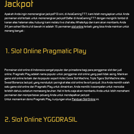
Jackpot
Apakah Anda ingin memenangkan jackpot? Di sini, di AsiaGaming777, kami telah menyiapkan untuk Anda
permainan slot terbaik untuk memenangkan jackpot! Daftar di AsiaGaming777 dengan mengklik tombol di
kanan atas halaman atau hubungi kami melalui live chat atau WhatsApp dan kami akan membantu Anda
24 jam sehari! Berikut di bawah ini adalah 15 permainan
slot online
terbaik yang bisa Anda mainkan untuk
menang banyak :
1. Slot Online Pragmatic Play
Permainan slot online di Indonesia sangat populer dan primadona bagi para penggemar slot dan judi
online. Pragmatic Play adalah nama populer untuk penggemar slot online yang pasti tidak asing. Mainkan
game slot online terbaik dan terpopuler seperti Aztec Gems Slot Machine, Triple Tigers Slot Machine atau
Sweet Bonanza Jackpot, yang menduduki peringkat atas slot online favorit penjudi. Jika Anda memilih salah
satu game slot online dari Pragmatic Play untuk dimainkan, Anda memiliki kesempatan untuk mencoba
terlebih dahulu sebelum memasang taruhan. Hal ini tentu saja akan membantu Anda untuk lebih memahami
permainan dan memperbesar peluang Anda untuk mendapatkan jackpot.
Untuk memainkan demo Pragmatic Play, kunjungan situs
Panduan Slot Online
ini.
2. Slot Online YGGDRASIL