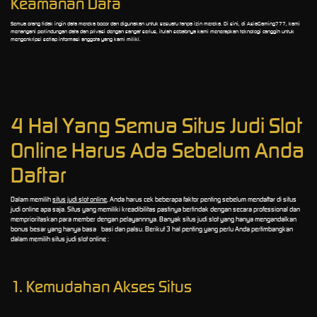
Keamanan Data
Semua orang tidak ingin data mereka bocor dan digunakan untuk sesuatu tanpa izin mereka. Di sini, di AsiaGaming777, kami
menangani perlindungan data dan privasi dengan sangat serius, itulah sebabnya kami menerapkan teknologi canggih untuk
mengenkripsi setiap informasi anggota yang kami miliki.
4 Hal Yang Semua Situs Judi Slot
Online Harus Ada Sebelum Anda
Daftar
Dalam memilih
situs judi slot online
, Anda harus cek beberapa faktor penting sebelum mendaftar di situs
judi online apa saja. Situs yang memiliki kreadibilitas pastinya bertindak dengan secara professional dan
memprioritaskan para member dengan pelayannnya. Banyak situs judi slot yang hanya mengandalkan
bonus besar yang hanya basa - basi dan palsu. Berikut 3 hal penting yang perlu Anda pertimbangkan
dalam memilih situs judi slot online :
1. Kemudahan Akses Situs