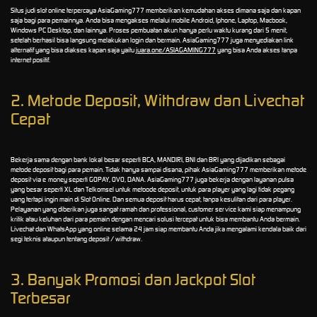
Situs judi slot online terpercaya AsiaGaming777 memberikan kemudahan akses dimana saja dan kapan
saja bagi para pemainnya. Anda bisa mengakses melalui mobile Android, Iphone, Laptop, Macbook,
Windows PC Desktop, dan lainnya. Proses pembuatan akun hanya perlu waktu kurang dari 5 menit,
setelah berhasil bisa langsung melakukan login dan bermain. AsiaGaming777 juga menyediakan link
alternatif yang bisa diakses kapan saja yaitu
juara.one/ASIAGAMING777
yang bisa Anda akses tanpa
internet positif.
2. Metode Deposit, Withdraw dan Livechat
Cepat
Bekerja sama dengan bank lokal besar seperti BCA, MANDIRI, BNI dan BRI yang dijadikan sebagai
metode deposit bagi para pemain. Tidak hanya sampai disana, pihak AsiaGaming777 memberikan metode
deposit via e-money seperti GOPAY, OVO, DANA. AsiaGaming777 juga bekerja dengan layanan pulsa
yang besar seperti XL dan Telkomsel untuk metoode deposit, untuk para player yang lagi tidak pegang
uang tertapi ingin main di Slot Online. Dan semua deposit harus cepat, tanpa kesulitan dari para player.
Pelayanan yang diberikan juga sangat ramah dan professional, customer service kami siap menampung
kritik atau keluhan dari para pemain dengan mencari solusi tercepat untuk bisa membantu Anda bermain.
Livechat dan WhatsApp yang online selama 24 jam siap membantu Anda jika mengalami kendala baik dari
segi teknis ataupun tentang deposit / withdraw.
3. Banyak Promosi dan Jackpot Slot
Terbesar