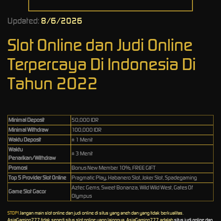
Updated:
8/6/2026
Slot Online dan Judi Online
Terpercaya Di Indonesia Di
Tahun 2022
Minimal Deposit
50,000 IDR
Minimal Withdraw
100,000 IDR
Waktu Deposit
± 1 Menit
Waktu
± 3 Menit
Penarikan/Withdraw
Promosi
Bonus New Member 10%, FREE GIFT
Top 5 Provider Slot Online
Pragmatic Play, Habanero Slot, Joker Slot, Spadegaming
Aztec Gems, Sweet Bonanza, Wild Wild West, Gates Of
Game Slot Gacor
Olympus
STOP!
Jangan main slot online dan judi online di situs yang aneh dan yang tidak berkualitas.
AsiaGaming777 tidak seperti situs slot online yang lainnnya. AsiaGaming777 adalah
situs judi online dan