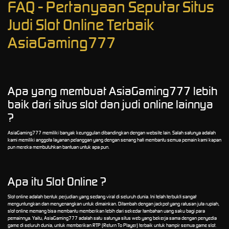
FAQ - Pertanyaan Seputar Situs
Judi Slot Online Terbaik
AsiaGaming777
Apa yang membuat AsiaGaming777 lebih
baik dari situs slot dan judi online lainnya
?
AsiaGaming777 memiliki banyak keunggulan dibandingkan dengan website lain. Salah satunya adalah
kami memiliki anggota layanan pelanggan yang dengan senang hati membantu semua pemain kami kapan
pun mereka membutuhkan bantuan untuk apa pun.
Apa itu Slot Online ?
Slot online adalah bentuk perjudian yang sedang viral di seluruh dunia. Ini telah terbukti sangat
menguntungkan dan menyenangkan untuk dimainkan. Ditambah dengan jackpot yang ratusan juta rupiah,
slot online memang bisa membantu memberikan lebih dari sekedar tambahan uang saku bagi para
pemainnya. Yaitu, AsiaGaming777 adalah satu-satunya situs web yang bekerja sama dengan penyedia
game di seluruh dunia, untuk memberikan RTP (Return To Player) terbaik untuk hampir semua game slot.