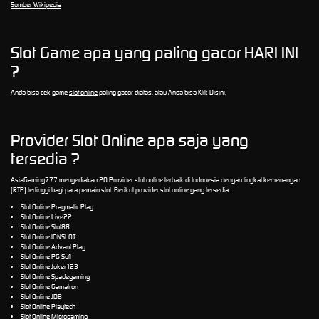
Sumber Wikipedia
Slot Game apa yang paling gacor HARI INI
?
Anda bisa cek game
slot online
paling gacor diatas, atau Anda bisa Klik Disini.
Provider Slot Online apa saja yang
tersedia ?
AsiaGaming777 menyediakan 20 Provider slot online terbaik di Indonesia dengan tingkat kemenangan
(RTP) tertinggi bagi para pemain slot. Berikut provider slot online yang tersedia:
Slot Online Pragmatic Play
Slot Online Live22
Slot Online Slot88
Slot Online IONSLOT
Slot Online Advant Play
Slot Online PG Soft
Slot Online Joker123
Slot Online Spadegaming
Slot Online Gamatron
Slot Online JDB
Slot Online Playtech
Slot Online Microgaming