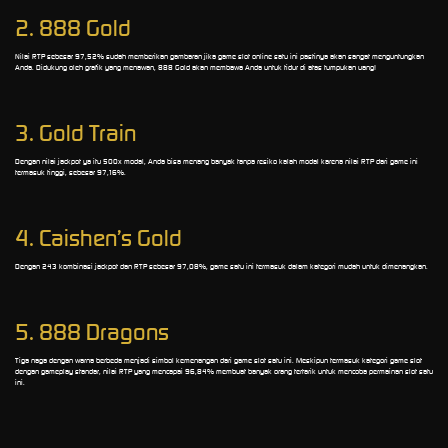
2. 888 Gold
Nilai RTP sebesar 97,52% sudah memberikan gambaran jika game slot online satu ini pastinya akan sangat menguntungkan
Anda. Didukung oleh grafik yang menawan, 888 Gold akan membawa Anda untuk tidur di atas tumpukan uang!
3. Gold Train
Dengan nilai jackpot ya itu 500x modal, Anda bisa menang banyak tanpa resiko kalah modal karena nilai RTP dari game ini
termasuk tinggi, sebesar 97,16%.
4. Caishen’s Gold
Dengan 243 kombinasi jackpot dan RTP sebesar 97,08%, game satu ini termasuk dalam kategori mudah untuk dimenangkan.
5. 888 Dragons
Tiga naga dengan warna berbeda menjadi simbol kemenangan dari game slot satu ini. Meskipun termasuk kategori game slot
dengan gameplay standar, nilai RTP yang mencapai 96,84% membuat banyak orang tertarik untuk mencoba permainan slot satu
ini.