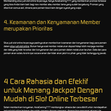
Membanding situs judi slot online terpercaya, hanya AsiaGaming777 yang memberikan promosi terbesar
yang bisa Anda klaim baik bagi new member atau member lama yang sudah bergabung. Promosi yang
diberikan semua asli, dimana para pemain bisa klaim dengan syarat yang wajar.
4. Keamanan dan Kenyamanan Member
merupakan Prioritas
Situs judi slot online terpercaya pastinya akan memberikan keamanan dan kenyamanan bagi para pemain
dalam
situs judi slot online
. Bukan hanya soal member melakukan deposit tetapi lebih menjaga member
dari data yang tidak tersebar dan kenyamanan dari para pemain dalam melakukan taruhan. Data dari para
pemain akan selalu terenkripsi secara aman dan tidak akan jatuh ke pihak yang tidak bertanggung jawab.
4 Cara Rahasia dan Efektif
untuk Menang Jackpot Dengan
Mudah di Slot Online Terbesar
Selain memberikan kenyaman, AsiaGaming777 membongkar rahasia dan cara efektif untuk mendapatkan
jackpot slot online terbesar dan selalu menang dengan gampang, dimana bisa mencapai ratusan juta