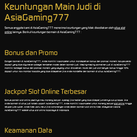
Keuntungan Main Judi di
AsiaGaming777
Semua anggota kami di AsiaGaming777 menerima keuntungan yang tidak disediakan oleh
situs slot
online
lainnya. Berikut keuntungan bermain di AsiaGaming777 :
Bonus dan Promo
Dengan bermain di AsiaGaming777, Anda memiliki kesempatan untuk mendapatkan bonus dan promosi menarik berupa saldo
deposit yang bisa digunakan sebagai tambahan modal dalam bermain judi. Masing-masing permainan judi di AsiaGaming777
memiliki berbagai bonus dan promosi menarik yang sayang untuk dilewatkan. Mulai dari judi slot banyak bonus hingga 10%
deposit untuk new member tersedia yang bisa didapatkan jika Anda mendaftar dan bermain di situs AsiaGaming777.
Jackpot Slot Online Terbesar
Semua pemain slot online pastinya mau menang jackpot. Apalagi jika hadiah yang bisa didapat jumlahnya cukup besar. Jika
Anda bermain di situs judi terbaik seperti AsiaGaming777, Anda memiliki kesempatan untuk menang jackpot
slot online
hingga
ratusan juta rupiah. Anda tidak perlu takut jika kemenangan Anda dalam bermain slot online tidak dibayarkan karena
AsiaGaming777 adalah situs slot online terpercaya di Indonesia.
Keamanan Data