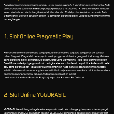
Apakah Anda ingin memenangkan jackpot? Di sini, di AsiaGaming777, kami telah menyiapkan untuk Anda
permainan slot terbaik untuk memenangkan jackpot! Daftar di AsiaGaming777 dengan mengklik tombol di
kanan atas halaman atau hubungi kami melalui live chat atau WhatsApp dan kami akan membantu Anda
24 jam sehari! Berikut di bawah ini adalah 15 permainan
slot online
terbaik yang bisa Anda mainkan untuk
menang banyak :
1. Slot Online Pragmatic Play
Permainan slot online di Indonesia sangat populer dan primadona bagi para penggemar slot dan judi
online. Pragmatic Play adalah nama populer untuk penggemar slot online yang pasti tidak asing. Mainkan
game slot online terbaik dan terpopuler seperti Aztec Gems Slot Machine, Triple Tigers Slot Machine atau
Sweet Bonanza Jackpot, yang menduduki peringkat atas slot online favorit penjudi. Jika Anda memilih salah
satu game slot online dari Pragmatic Play untuk dimainkan, Anda memiliki kesempatan untuk mencoba
terlebih dahulu sebelum memasang taruhan. Hal ini tentu saja akan membantu Anda untuk lebih memahami
permainan dan memperbesar peluang Anda untuk mendapatkan jackpot.
Untuk memainkan demo Pragmatic Play, kunjungan situs
Panduan Slot Online
ini.
2. Slot Online YGGDRASIL
YGGDRASIL bisa dibilang sebagai salah satu provider mesin slot online yang baru, namun ia mempunyai
keuntungan sampai 20x dari hadiah freespin. YGGDRASIL slot Indonesia adalah salah satu provider slot