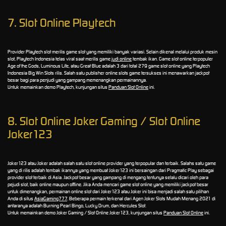
7. Slot Online Playtech
Provider Playtech slot merilis game slot yang memiliki banyak variasi. Selain dikenal melalui produk mesin
slot, Playtech Indonesia telas viral saat merilis game
judi online
tembak ikan. Game slot online terpopuler
Age of the Gods, Luminous Life, atau Great Blue adalah 3 dari total 279 game slot online yang Playtech
Indonesia Big Win Slots rilis. Salah satu publisher online slots game tersukses ini menawarkan jackpot
besar bagi para penjudi yang gampang memenangkan permainannya.
Untuk memainkan demo Playtech, kunjungan situs
Panduan Slot Online
ini.
8. Slot Online Joker Gaming / Slot Online
Joker123
Joker123 atau Joker adalah salah satu slot online provider yang terpopular dan terbaik. Salahs satu game
yang di rilis adalah tembak ikannya yang membuat Joker123 ini bersaingan dari Pragmatic Play sebagai
provider slot terbaik di Asia. Jackpot besar yang gampang di mengang tentunya selalu dicari oleh para
pejudi slot, baik online maupun offline. Jika Anda mencari game slot online yang memiliki jackpot besar
untuk dimenangkan, permainan online slot dari Joker123 atau Joker ini bisa menjadi salah satu pilihan
Anda di situs
AsiaGaming777
. Beberapa permain terkenal dari Agen Joker Slots Mudah Menang 2021 di
antaranya adalah Burning Pearl Bingo, Lucky Drum, dan Hercules Slot.
Untuk memainkan demo Joker Gaming / Slot Online Joker123, kunjungan situs
Panduan Slot Online
ini.