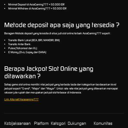
Minimal Deposit di AsiaGaming777 = 50.000 IDR
Minimal Withdraw di AsiaGaming777 = 50.000 IDR
Metode deposit apa saja yang tersedia ?
Beragam Metode deposit yang tersedia di situs judi slot online terbaik AsiaGaming777 seperti :
Transfer Bank Lokal (BCA, BRI, MANDIRI, BNI)
Transfer Antar Bank
Pulsa (Telkomsel dan XL)
E-Money (Ovo, Gopay dan DANA)
Berapa Jackpot Slot Online yang
ditawarkan ?
Setiap game slot online memiliki nilai jackpot yang berbeda-beda dan kategorikan berdasarkan level
jackpot seperti "Grand", "Major" dan "Mayor". Untuk rata-rata nilai jackpot yang ditawarkan mencapai
ratusan juta rupiah dan merupakan jackpot slot terbesar di Indonesia.
Link Alternatif Asiagaming777
Kebijaksanaan
Platform
Kategori
Dukungan
Komunitas