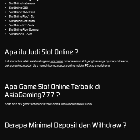
Slot Online Habanero
Slot Online CQ9
Slot Online YGGDrasil
Slot Online Play'n Go
Slot Online OneTouch
Slot Online RTG Slots
Slot Online Flow Gaming
Slot Online ICG Slot
Apa itu Judi Slot Online ?
Judi slot online ialah salah satu game
judi online
dimana mesin slot yang biasanya dijumapi di kasino,
sekarang Anda sudah bisa memainkannya secara online melalui PC atau smartphone.
Apa Game Slot Online Terbaik di
AsiaGaming777 ?
Anda bisa cek game slot online terbaik diatas, atau Anda bisa Klik Disini.
Berapa Minimal Deposit dan Withdraw ?