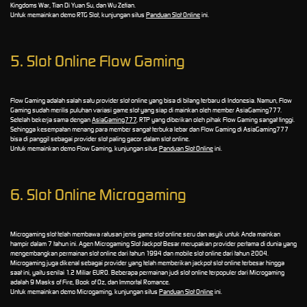
Kingdoms War, Tian Di Yuan Su, dan Wu Zetian.
Untuk memainkan demo RTG Slot, kunjungan situs
Panduan Slot Online
ini.
5. Slot Online Flow Gaming
Flow Gaming adalah salah satu provider slot online yang bisa di bilang terbaru di Indonesia. Namun, Flow
Gaming sudah merilis puluhan variasi game slot yang siap di mainkan oleh member AsiaGaming777.
Setelah bekerja sama dengan
AsiaGaming777
, RTP yang diberikan oleh pihak Flow Gaming sangat tinggi.
Sehingga kesempatan menang para member sangat terbuka lebar dan Flow Gaming di AsiaGaming777
bisa di panggil sebagai provider slot paling gacor dalam slot online.
Untuk memainkan demo Flow Gaming, kunjungan situs
Panduan Slot Online
ini.
6. Slot Online Microgaming
Microgaming slot telah membawa ratusan jenis game slot online seru dan asyik untuk Anda mainkan
hampir dalam 7 tahun ini. Agen Microgaming Slot Jackpot Besar merupakan provider pertama di dunia yang
mengembangkan permainan slot online dari tahun 1994 dan mobile slot online dari tahun 2004.
Microgaming juga dikenal sebagai provider yang telah memberikan jackpot slot online terbesar hingga
saat ini, yaitu senilai 1.2 Miliar EURO. Beberapa permainan judi slot online terpopuler dari Microgaming
adalah 9 Masks of Fire, Book of Oz, dan Immortal Romance.
Untuk memainkan demo Microgaming, kunjungan situs
Panduan Slot Online
ini.