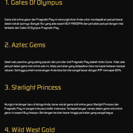
1. Gates Of Olympus
Game slot online gacor dari Pragmatic Play ini memungkinkan Anda untuk mendapatkan jackpot besar
dalam sekali spinnya. Banyak fitur yang ada seperti BUY FREESPIN dan perkalian jackpot dengan nilai
fantastis dari Gates Of Olympus Pragmatic Play.
2. Aztec Gems
Salah satu pesohor yang paling populer dari provider slot Pragmatic Play adalah Aztec Gems. Tidak ada
jackpot dalam game slot online satu ini, tetapi perkalian yang didapatkan bisa mencapai belasan sampai
ratusan. Sehingga jumlah kemenangan Anda bisa bernilai sangat besar dengan RTP mencapai 90%.
3. Starlight Princess
Mungkin terdengar baru di telinga Anda, benar sekali game slot online gacor Starlight Princess dari
Pragmatic Play ini sangat cinta para slotter Indonesia. Terdapat banyak variasi dalam game slot online
gacor ini seperti Buy freespin, Bet dengan taruhan besar hingga perkalian yang sangat bagus.
4. Wild West Gold