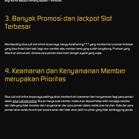
segi teknis ataupun tentang deposit / withdraw.
3. Banyak Promosi dan Jackpot Slot
Terbesar
Membanding situs judi slot online terpercaya, hanya AsiaGaming777 yang memberikan promosi terbesar
yang bisa Anda klaim baik bagi new member atau member lama yang sudah bergabung. Promosi yang
diberikan semua asli, dimana para pemain bisa klaim dengan syarat yang wajar.
4. Keamanan dan Kenyamanan Member
merupakan Prioritas
Situs judi slot online terpercaya pastinya akan memberikan keamanan dan kenyamanan bagi para pemain
dalam
situs judi slot online
. Bukan hanya soal member melakukan deposit tetapi lebih menjaga member
dari data yang tidak tersebar dan kenyamanan dari para pemain dalam melakukan taruhan. Data dari para
pemain akan selalu terenkripsi secara aman dan tidak akan jatuh ke pihak yang tidak bertanggung jawab.