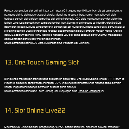
Perusahaan provider slot online ini asal dari negara China yang memiliki keunikan di segi permainan slot
nya yang di cinta oleh para masyarakat Asia. Mungking terdengar baru, namun menjadi favorit oleh
berbagai pemain slot di dalam komunitas slot online Indonesia. CQ9 slots merupakan provider slot online
terbaik yang juga menyediakan game judi tembak ikan. Game slot online uang asli dari BAndar Slot CQ9
Resmi dan Terpercaya juga sangat terkenal dengan jackpot multiplier nya yang sangat asik. Semua koleksi
slot online game di CQ9 slot Indonesia tersebut bisa dimainkan melalui komputer, maupin mobile Android
dan IOS. Sebelum bermain, kamu juga bisa mencoba CQ9 slot demo sebelum bertaruh untuk mempelajari
polanya terlebih dahulu agar meraih kemenangan.
Untuk memainkan demo CQ9 Slots, kunjungan situs
Panduan Slot Online
ini.
13. One Touch Gaming Slot
RTP tertinggi merupakan promosi yang dikeluarkan oleh produk One Touch Gaming. Tingkat RTP (Return To
Player) di produk ini sangat tinggi, mencapai 95%. Ini artinya kesempatan Anda menang dalam bermain
sangat tinggi dan mempunyai bet murah di setiap game slot nya.
Untuk memainkan demo One Touch Gaming Slot, kunjungan situs
Panduan Slot Online
ini.
14. Slot Online Live22
Mau main Slot Online tapi tidak pengan uang? Live22 adalah salah satu slot online provider terpopuler