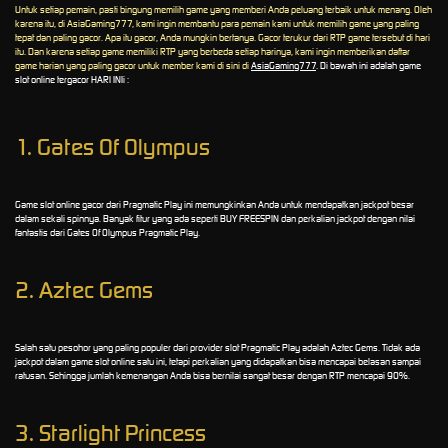
Untuk setiap pemain, pasti bingung memilih game yang memberi Anda peluang terbaik untuk menang. Oleh
karena itu, di AsiaGaming777, kami ingin membantu para pemain kami untuk memilih game yang paling
tepat dan paling gacor. Apa itu gacor, Anda mungkin bertanya. Gacor terukur dari RTP game tersebut di hari
itu. Dan karena setiap game memiliki RTP yang berbeda setiap harinya, kami ingin memberikan daftar
game harian yang paling gacor untuk member kami di sini di
AsiaGaming777
. Di bawah ini adalah game
slot online tergacor HARI INIi :
1. Gates Of Olympus
Game slot online gacor dari Pragmatic Play ini memungkinkan Anda untuk mendapatkan jackpot besar
dalam sekali spinnya. Banyak fitur yang ada seperti BUY FREESPIN dan perkalian jackpot dengan nilai
fantastis dari Gates Of Olympus Pragmatic Play.
2. Aztec Gems
Salah satu pesohor yang paling populer dari provider slot Pragmatic Play adalah Aztec Gems. Tidak ada
jackpot dalam game slot online satu ini, tetapi perkalian yang didapatkan bisa mencapai belasan sampai
ratusan. Sehingga jumlah kemenangan Anda bisa bernilai sangat besar dengan RTP mencapai 90%.
3. Starlight Princess