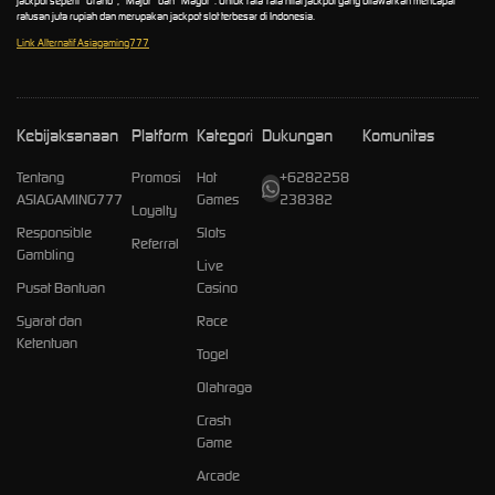
jackpot seperti "Grand", "Major" dan "Mayor". Untuk rata-rata nilai jackpot yang ditawarkan mencapai
ratusan juta rupiah dan merupakan jackpot slot terbesar di Indonesia.
Link Alternatif Asiagaming777
Kebijaksanaan
Platform
Kategori
Dukungan
Komunitas
Tentang
Promosi
Hot
+6282258
ASIAGAMING777
Games
238382
Loyalty
Responsible
Slots
Referral
Gambling
Live
Pusat Bantuan
Casino
Syarat dan
Race
Ketentuan
Togel
Olahraga
Crash
Game
Arcade