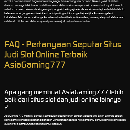
mereka pikirkan adalah bagaimana caranya agar bisa menang saat bermain. Namun, jika kekalahan
dialami, biasanya tidak terasa modal bermain sudah semakin menipis saat bermain di situs judi. Untuk itu,
sebelum bermain dalam sebuah game judi, langkah baiknya jika Anda sudah menetapkan terlebih dahulu
batasan modal yang akan dimainkan. Hal ini penting untuk mengantisipasi jika Anda mengalami
kekalahan. Tahu kapan waktunya Anda harus berhenti baik ketika sedang menang ataupun kalah adalah
salah satu ciri Anda sudah menguasai permainan
judi online
dan slot online.
FAQ - Pertanyaan Seputar Situs
Judi Slot Online Terbaik
AsiaGaming777
Apa yang membuat AsiaGaming777 lebih
baik dari situs slot dan judi online lainnya
?
AsiaGaming777 memiliki banyak keunggulan dibandingkan dengan website lain. Salah satunya adalah
kami memiliki anggota layanan pelanggan yang dengan senang hati membantu semua pemain kami kapan
pun mereka membutuhkan bantuan untuk apa pun.