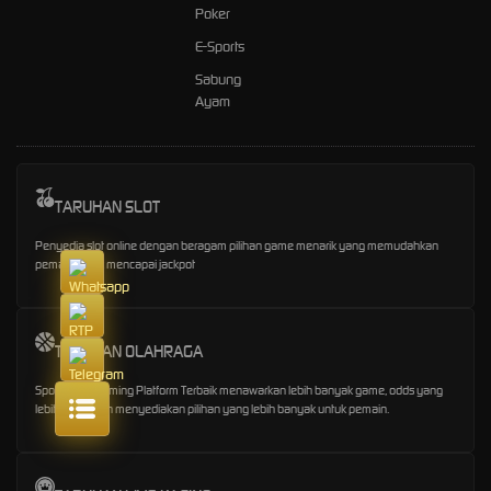
Poker
E-Sports
Sabung
Ayam
TARUHAN SLOT
Penyedia slot online dengan beragam pilihan game menarik yang memudahkan
pemain untuk mencapai jackpot
TARUHAN OLAHRAGA
Sportsbook Gaming Platform Terbaik menawarkan lebih banyak game, odds yang
lebih tinggi, dan menyediakan pilihan yang lebih banyak untuk pemain.