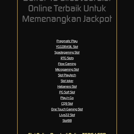
Online Terbaik Untuk
Memenangkan Jackpot
Pragmatic Play
YGGDRASIL Slot
Spadegaming Slot
RTG Slots
Flow Gaming
Microgaming Slot
Slot Playtech
Slot Joker
Habanero Slot
PG Soft Slot
Play'n Go
CQ9 Slot
One Touch Gaming Slot
Live22 Slot
Slot88