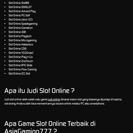
Slot Online Slot88
Slot Online IONSLOT
Slot Online Advant Play
Slot Online PG Soft
Slot Online Joker123
Slot Online Spadegaming
Slot Online Gamatron
Slot Online JDB
Slot Online Playtech
Slot Online Microgaming
Slot Online Habanero
Slot Online CQ9
Slot Online YGGDrasil
Slot Online Play'n Go
Slot Online OneTouch
Slot Online RTG Slots
Slot Online Flow Gaming
Slot Online ICG Slot
Apa itu Judi Slot Online ?
Judi slot online ialah salah satu game
judi online
dimana mesin slot yang biasanya dijumapi di kasino,
sekarang Anda sudah bisa memainkannya secara online melalui PC atau smartphone.
Apa Game Slot Online Terbaik di
AsiaGaming777 ?