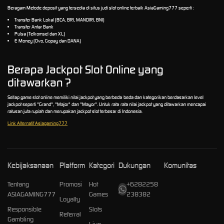
Beragam Metode deposit yang tersedia di situs judi slot online terbaik AsiaGaming777 seperti :
Transfer Bank Lokal (BCA, BRI, MANDIRI, BNI)
Transfer Antar Bank
Pulsa (Telkomsel dan XL)
E-Money (Ovo, Gopay dan DANA)
Berapa Jackpot Slot Online yang
ditawarkan ?
Setiap game slot online memiliki nilai jackpot yang berbeda-beda dan kategorikan berdasarkan level
jackpot seperti "Grand", "Major" dan "Mayor". Untuk rata-rata nilai jackpot yang ditawarkan mencapai
ratusan juta rupiah dan merupakan jackpot slot terbesar di Indonesia.
Link Alternatif Asiagaming777
Kebijaksanaan
Platform
Kategori
Dukungan
Komunitas
Tentang
Promosi
Hot
+6282258
ASIAGAMING777
Games
238382
Loyalty
Responsible
Slots
Referral
Gambling