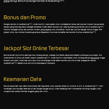
online
lainnya. Berikut keuntungan bermain di AsiaGaming777 :
Bonus dan Promo
Dengan bermain di AsiaGaming777, Anda memiliki kesempatan untuk mendapatkan bonus dan promosi menarik berupa saldo
deposit yang bisa digunakan sebagai tambahan modal dalam bermain judi. Masing-masing permainan judi di AsiaGaming777
memiliki berbagai bonus dan promosi menarik yang sayang untuk dilewatkan. Mulai dari judi slot banyak bonus hingga 10%
deposit untuk new member tersedia yang bisa didapatkan jika Anda mendaftar dan bermain di situs AsiaGaming777.
Jackpot Slot Online Terbesar
Semua pemain slot online pastinya mau menang jackpot. Apalagi jika hadiah yang bisa didapat jumlahnya cukup besar. Jika
Anda bermain di situs judi terbaik seperti AsiaGaming777, Anda memiliki kesempatan untuk menang jackpot
slot online
hingga
ratusan juta rupiah. Anda tidak perlu takut jika kemenangan Anda dalam bermain slot online tidak dibayarkan karena
AsiaGaming777 adalah situs slot online terpercaya di Indonesia.
Keamanan Data
Semua orang tidak ingin data mereka bocor dan digunakan untuk sesuatu tanpa izin mereka. Di sini, di AsiaGaming777, kami
menangani perlindungan data dan privasi dengan sangat serius, itulah sebabnya kami menerapkan teknologi canggih untuk
mengenkripsi setiap informasi anggota yang kami miliki.