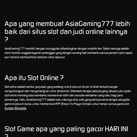
Apa yang membuat AsiaGaming777 lebih
baik dari situs slot dan judi online lainnya
?
AsiaGaming777 memiliki banyak keunggulan dibandingkan dengan website lain. Salah satunya adalah
kami memiliki anggota layanan pelanggan yang dengan senang hati membantu semua pemain kami kapan
pun mereka membutuhkan bantuan untuk apa pun.
Apa itu Slot Online ?
Slot online adalah bentuk perjudian yang sedang viral di seluruh dunia. Ini telah terbukti sangat
menguntungkan dan menyenangkan untuk dimainkan. Ditambah dengan jackpot yang ratusan juta rupiah,
slot online memang bisa membantu memberikan lebih dari sekedar tambahan uang saku bagi para
pemainnya. Yaitu, AsiaGaming777 adalah satu-satunya situs web yang bekerja sama dengan penyedia
game di seluruh dunia, untuk memberikan RTP (Return To Player) terbaik untuk hampir semua game slot.
Sumber Wikipedia
Slot Game apa yang paling gacor HARI INI
?