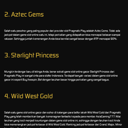
2. Aztec Gems
Salah satu pesohor yang paling populer dari provider slot Pragmatic Play adalah Aztec Gems. Tidak ada
jackpot dalam game slot online satu ini, tetapi perkalian yang didapatkan bisa mencapai belasan sampai
ratusan. Sehingga jumlah kemenangan Anda bisa bernilai sangat besar dengan RTP mencapai 90%.
3. Starlight Princess
Mungkin terdengar baru di telinga Anda, benar sekali game slot online gacor Starlight Princess dari
Pragmatic Play ini sangat cinta para slotter Indonesia. Terdapat banyak variasi dalam game slot online
gacor ini seperti Buy freespin, Bet dengan taruhan besar hingga perkalian yang sangat bagus.
4. Wild West Gold
Salah satu game slot online gacor dan sohor di kalangan para bettor iakah Wild West Gold dari Pragmatic
Play yang telah memberikan banyak kemenagnan fantastis kepada para member AsiaGaming777. Nilai
taruhan yang kecil menjadi keuntungan dalam game slot online ini, sehingga dengan taruhan kecil Anda
bisa memenangkan jackpot terbesar di Wild West Gold. Ranking jackpot terbesar dari Grand, Major, Minor