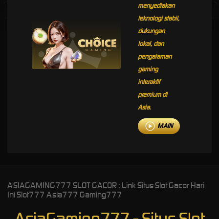
menyediakan
teknologi stabil,
dukungan
lokal, dan
pengalaman
gaming
interaktif
premium di
Asia.
MAIN
ASIAGAMING777 SLOT GACOR : Link Situs Slot Gacor Hari
Ini Slot777 Asia777 Gaming777
AsiaGaming777 - Situs Slot