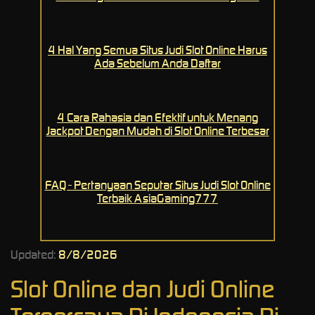
4 Hal Yang Semua Situs Judi Slot Online Harus
Ada Sebelum Anda Daftar
4 Cara Rahasia dan Efektif untuk Menang
Jackpot Dengan Mudah di Slot Online Terbesar
FAQ - Pertanyaan Seputar Situs Judi Slot Online
Terbaik AsiaGaming777
Updated:
8/8/2026
Slot Online dan Judi Online