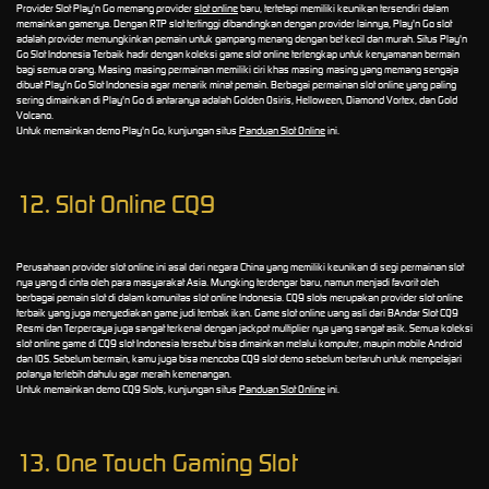
Provider Slot Play'n Go memang provider
slot online
baru, tertetapi memiliki keunikan tersendiri dalam
memainkan gamenya. Dengan RTP slot tertinggi dibandingkan dengan provider lainnya, Play'n Go slot
adalah provider memungkinkan pemain untuk gampang menang dengan bet kecil dan murah. Situs Play'n
Go Slot Indonesia Terbaik hadir dengan koleksi game slot online terlengkap untuk kenyamanan bermain
bagi semua orang. Masing-masing permainan memiliki ciri khas masing-masing yang memang sengaja
dibuat Play'n Go Slot Indonesia agar menarik minat pemain. Berbagai permainan slot online yang paling
sering dimainkan di Play'n Go di antaranya adalah Golden Osiris, Helloween, Diamond Vortex, dan Gold
Volcano.
Untuk memainkan demo Play'n Go, kunjungan situs
Panduan Slot Online
ini.
12. Slot Online CQ9
Perusahaan provider slot online ini asal dari negara China yang memiliki keunikan di segi permainan slot
nya yang di cinta oleh para masyarakat Asia. Mungking terdengar baru, namun menjadi favorit oleh
berbagai pemain slot di dalam komunitas slot online Indonesia. CQ9 slots merupakan provider slot online
terbaik yang juga menyediakan game judi tembak ikan. Game slot online uang asli dari BAndar Slot CQ9
Resmi dan Terpercaya juga sangat terkenal dengan jackpot multiplier nya yang sangat asik. Semua koleksi
slot online game di CQ9 slot Indonesia tersebut bisa dimainkan melalui komputer, maupin mobile Android
dan IOS. Sebelum bermain, kamu juga bisa mencoba CQ9 slot demo sebelum bertaruh untuk mempelajari
polanya terlebih dahulu agar meraih kemenangan.
Untuk memainkan demo CQ9 Slots, kunjungan situs
Panduan Slot Online
ini.
13. One Touch Gaming Slot