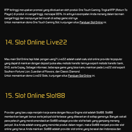
RTP tertinggi merupakan promosi yang dikeluarkan oleh produk One Touch Gaming. Tingkat RTP (Return To
Player) di produk ini sangat tinggi, mencapai 95%. Ini artinya kesempatan Anda menang dalam bermain
sangat tinggi dan mempunyai bet murah di setiap game slot nya.
Untuk memainkan demo One Touch Gaming Slot, kunjungan situs
Panduan Slot Online
ini.
14. Slot Online Live22
Mau main Slot Online tapi tidak pengan uang? Live22 adalah salah satu slot online provider terpopuler
yang dapat di mainkan dengan deposit pulsa atau metode transfer lainnya seperti metode transfer bank,
OVO, serta Gopay. Sebagai informasi, beberapa game yang bisa kamu mainkan pada Live22 slot seperti
Southern Fortune Lion, Guardian of Flowers, dan Classic Diamond.
Untuk memainkan demo Live22 Slots, kunjungan situs
Panduan Slot Online
ini.
15. Slot Online Slot88
Provider yang baru saja menjalin kerja sama dengan Nexus Engine slot adalah Slot88. Slot88
memberikan banyak bonus serta jackpot slot terbesar yang ditawarkan di setiap gamenya. Banyak sekali
para petaruh yang merekomendasikan Slot88 sebagai provider slot terbaik yang gampang menang
jackpot. Jika Anda adalah orang yang mencintai produk dalam negeri, maka Slot88 menjadi provider slot
online yang harus Anda mainkan. Slot88 adalah provider slot online yang berasal dari Indonesia dan