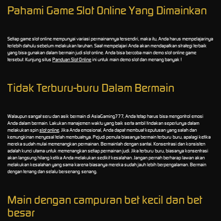
Pahami Game Slot Online Yang Dimainkan
Setiap game slot online mempunyai variasi permainannya tersendiri, maka itu, Anda harus mempelajarinya
terlebih dahulu sebelum melakukan taruhan. Saat mempelajari Anda akan mendapatkan strategi terbaik
yang bisa gunakan dalam bermain judi slot online. Anda bisa bercoba main demo slot online game
tersebut. Kunjung situs
Panduan Slot Online
ini untuk main demo slot dan menang banyak !
Tidak Terburu-buru Dalam Bermain
Walaupun sangat seru dan asik bermain di AsiaGaming777, Anda tetap harus bisa mengontrol emosi
Anda dalam bermain. Lakukan manajemen waktu yang baik serta ambil tindakan seperlunya dalam
melakukan spin
slot online
. Jika Anda emosional, Anda dapat membuat keputusan yang salah dan
kemungkinan menyesal telah membuatnya. Pejudi pemula biasanya bermain terburu-buru, apalagi ketika
mereka sudah mulai memenangkan permainan. Bermainlah dengan santai. Konsentrasi dan konsisten
adalah kunci utama untuk memenangkan setiap permainan judi. Jika terburu-buru, biasanya konsentrasi
akan langsung hilang ketika Anda melakukan sedikit kesalahan. Jangan pernah berharap lawan akan
melakukan kesalahan yang sama karena biasanya mereka sudah jauh lebih berpengalaman. Bermain
dengan tenang dan selalu bersenang-senang.
Main dengan campuran bet kecil dan bet
besar