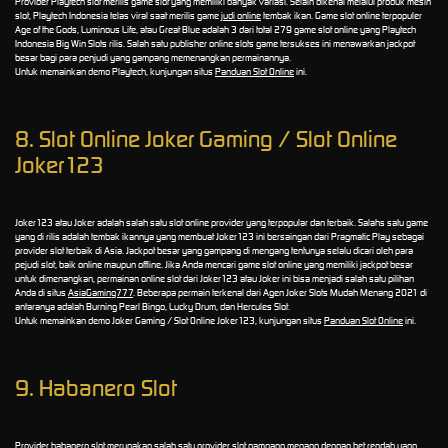
Provider Playtech slot merilis game slot yang memiliki banyak variasi. Selain dikenal melalui produk mesin
slot, Playtech Indonesia telas viral saat merilis game
judi online
tembak ikan. Game slot online terpopuler
Age of the Gods, Luminous Life, atau Great Blue adalah 3 dari total 279 game slot online yang Playtech
Indonesia Big Win Slots rilis. Salah satu publisher online slots game tersukses ini menawarkan jackpot
besar bagi para penjudi yang gampang memenangkan permainannya.
Untuk memainkan demo Playtech, kunjungan situs
Panduan Slot Online
ini.
8. Slot Online Joker Gaming / Slot Online
Joker123
Joker123 atau Joker adalah salah satu slot online provider yang terpopular dan terbaik. Salahs satu game
yang di rilis adalah tembak ikannya yang membuat Joker123 ini bersaingan dari Pragmatic Play sebagai
provider slot terbaik di Asia. Jackpot besar yang gampang di mengang tentunya selalu dicari oleh para
pejudi slot, baik online maupun offline. Jika Anda mencari game slot online yang memiliki jackpot besar
untuk dimenangkan, permainan online slot dari Joker123 atau Joker ini bisa menjadi salah satu pilihan
Anda di situs
AsiaGaming777
. Beberapa permain terkenal dari Agen Joker Slots Mudah Menang 2021 di
antaranya adalah Burning Pearl Bingo, Lucky Drum, dan Hercules Slot.
Untuk memainkan demo Joker Gaming / Slot Online Joker123, kunjungan situs
Panduan Slot Online
ini.
9. Habanero Slot
Provider habanero slot merupakan salah satu provider slot gampang menang dengan bet rendah yang